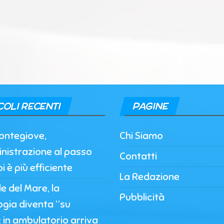
COLI RECENTI
PAGINE
ontegiove,
Chi Siamo
nistrazione al passo
Contatti
i è più efficiente
La Redazione
 del Mare, la
Pubblicità
ogia diventa “su
 in ambulatorio arriva