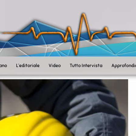
ità
toSanità
ws
mpo
le
iano
L’editoriale
Video
Tutto Intervista
Approfondi