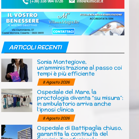
ARTICOLI RECENTI
Sonia Montegiove,
un’amministrazione al passo coi
tempi è più efficiente
8 Agosto 2026
Ospedale del Mare, la
proctologia diventa “su misura”:
in ambulatorio arriva anche
l’ipnosi clinica
8 Agosto 2026
Ospedale di Battipaglia chiuso,
garantita la continuità del