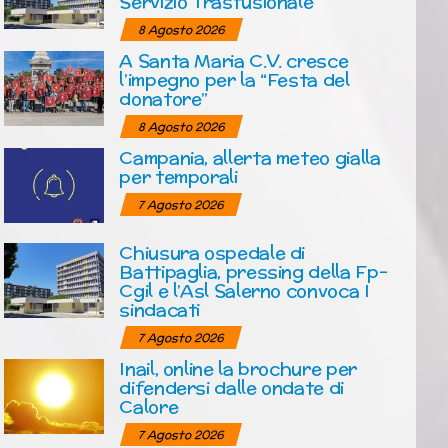
Servizio Trasfusionale
8 Agosto 2026
A Santa Maria C.V. cresce
l’impegno per la “Festa del
donatore”
8 Agosto 2026
Campania, allerta meteo gialla
per temporali
7 Agosto 2026
Chiusura ospedale di
Battipaglia, pressing della Fp-
Cgil e l’Asl Salerno convoca I
sindacati
7 Agosto 2026
Inail, online la brochure per
difendersi dalle ondate di
Calore
7 Agosto 2026