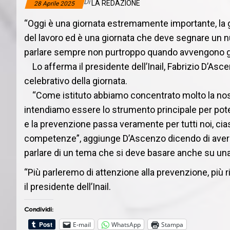
Di
LA REDAZIONE
28 Aprile 2025
“Oggi è una giornata estremamente importante, la g
del lavoro ed è una giornata che deve segnare un n
parlare sempre non purtroppo quando avvengono gl
Lo afferma il presidente dell’Inail, Fabrizio D’Asc
celebrativo della giornata.
“Come istituto abbiamo concentrato molto la nost
intendiamo essere lo strumento principale per pote
e la prevenzione passa veramente per tutti noi, cia
competenze”, aggiunge D’Ascenzo dicendo di aver v
parlare di un tema che si deve basare anche su una
“Più parleremo di attenzione alla prevenzione, più
il presidente dell’Inail.
Condividi:
E-mail
WhatsApp
Stampa