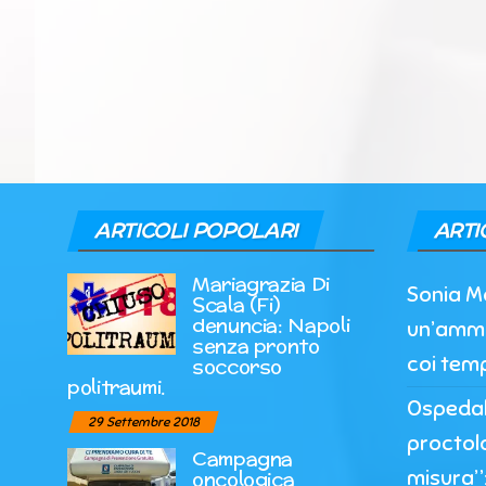
ARTICOLI POPOLARI
ARTI
Mariagrazia Di
Sonia M
Scala (Fi)
denuncia: Napoli
un’ammi
senza pronto
coi temp
soccorso
politraumi.
Ospedale
29 Settembre 2018
proctol
Campagna
misura”:
oncologica