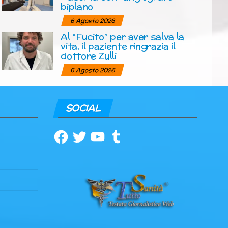
biplano
6 Agosto 2026
Al “Fucito” per aver salva la
vita, il paziente ringrazia il
dottore Zulli
6 Agosto 2026
SOCIAL
Facebook
Twitter
YouTube
Tumblr