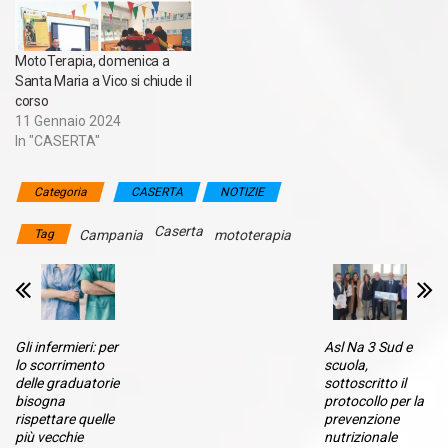
MotoTerapia, domenica a
Santa Maria a Vico si chiude il
corso
11 Gennaio 2024
In "CASERTA"
Categoria
CASERTA
NOTIZIE
Caserta
Tag
Campania
mototerapia
Gli infermieri: per
Asl Na 3 Sud e
lo scorrimento
scuola,
delle graduatorie
sottoscritto il
bisogna
protocollo per la
rispettare quelle
prevenzione
più vecchie
nutrizionale