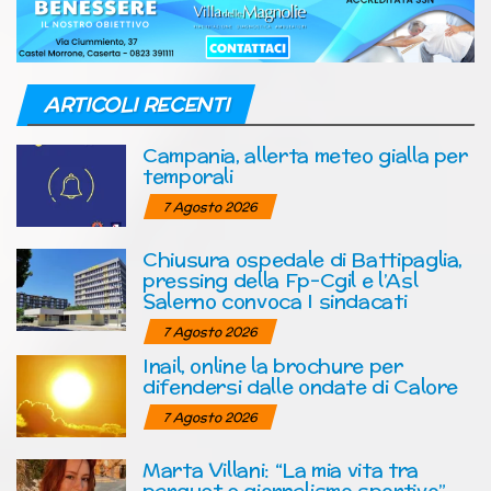
ARTICOLI RECENTI
Campania, allerta meteo gialla per
temporali
7 Agosto 2026
Chiusura ospedale di Battipaglia,
pressing della Fp-Cgil e l’Asl
Salerno convoca I sindacati
7 Agosto 2026
Inail, online la brochure per
difendersi dalle ondate di Calore
7 Agosto 2026
Marta Villani: “La mia vita tra
parquet e giornalismo sportivo”