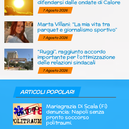
difendersi dalle ondate di Calore
7 Agosto 2026
Marta Villani: “La mia vita tra
parquet e giornalismo sportivo”
7 Agosto 2026
“Ruggi”, raggiunto accordo
importante per l’ottimizzazione
delle relazioni sindacali
7 Agosto 2026
ARTICOLI POPOLARI
Mariagrazia Di Scala (Fi)
denuncia: Napoli senza
pronto soccorso
politraumi.