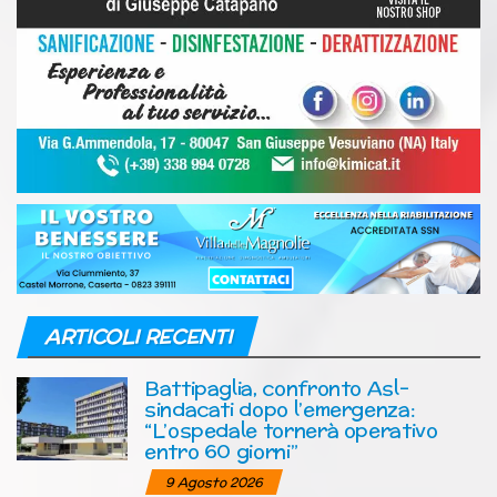
ARTICOLI RECENTI
Battipaglia, confronto Asl-
sindacati dopo l’emergenza:
“L’ospedale tornerà operativo
entro 60 giorni”
9 Agosto 2026