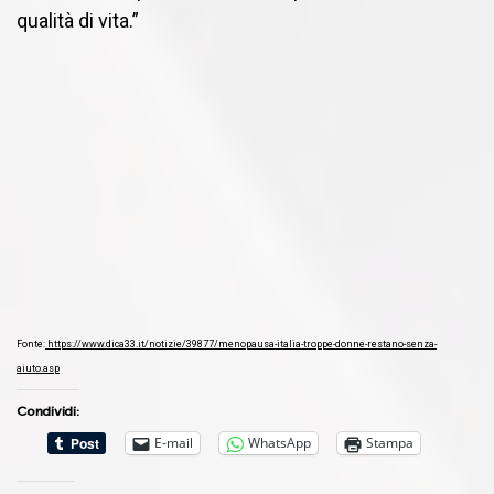
qualità di vita.”
Fonte:
https://www.dica33.it/notizie/39877/menopausa-italia-troppe-donne-restano-senza-
aiuto.asp
Condividi:
E-mail
WhatsApp
Stampa