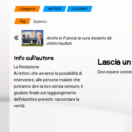
Categoria
NOTIZIE
SALERNO
Tag
Salerno
Anche in Francia la cura Ascierto dà
ottimi risultati
Info sull'autore
Lascia u
La Redazione
Devi essere
conne
Ai lettori, che avranno la possibilità di
intervenire, alle persone malate che
potranno dire la loro senza censure, il
giudizio finale sul raggiungimento
dell’obiettivo previsto: raccontare la
verità.