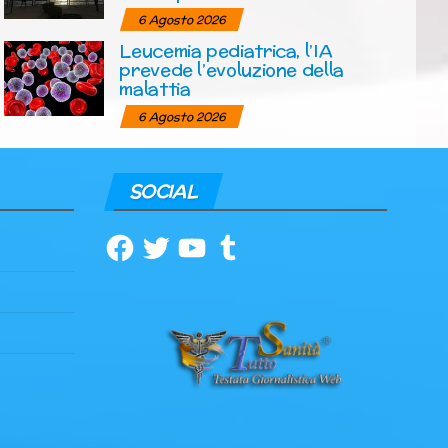
6 Agosto 2026
Leucemia pediatrica, l’IA
prevede l’evoluzione della
malattia
6 Agosto 2026
SOCIAL
Facebook
Twitter
YouTube
Tumblr