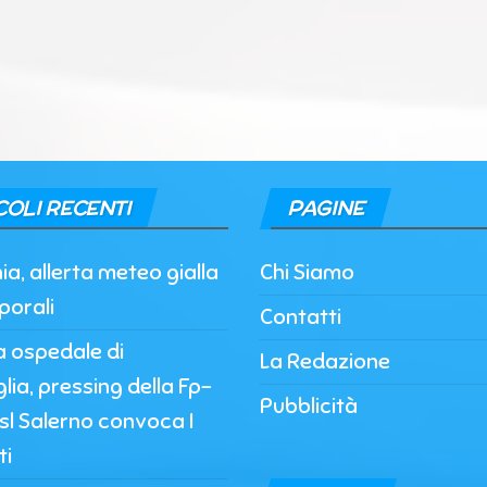
COLI RECENTI
PAGINE
, allerta meteo gialla
Chi Siamo
porali
Contatti
a ospedale di
La Redazione
lia, pressing della Fp-
Pubblicità
’Asl Salerno convoca I
ti