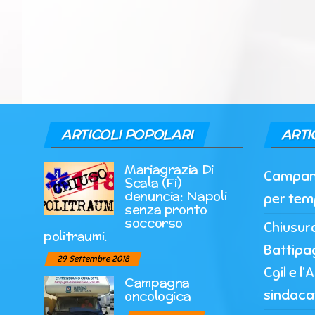
ARTICOLI POPOLARI
ARTI
Mariagrazia Di
Campania
Scala (Fi)
denuncia: Napoli
per tem
senza pronto
soccorso
Chiusur
politraumi.
Battipag
29 Settembre 2018
Cgil e l
Campagna
sindaca
oncologica