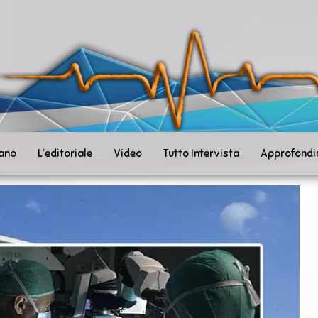
ità
toSanità
ws
mpo
le
iano
L’editoriale
Video
Tutto Intervista
Approfondi