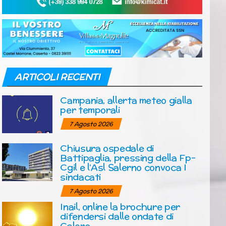
ARTICOLI RECENTI
Campania, allerta meteo gialla
per temporali
7 Agosto 2026
Chiusura ospedale di
Battipaglia, pressing della Fp-
Cgil e l’Asl Salerno convoca I
sindacati
7 Agosto 2026
Inail, online la brochure per
difendersi dalle ondate di
Calore