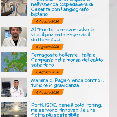
nell’Azienda Ospedaliera di
Caserta con l’angiografo
biplano
6 Agosto 2026
Al “Fucito” per aver salva la
vita, il paziente ringrazia il
dottore Zulli
6 Agosto 2026
Ferragosto bollente: Italia e
Campania nella morsa del caldo
sahariano
6 Agosto 2026
Mamma di Pagani vince contro il
tumore in gravidanza
6 Agosto 2026
Porti, ISDE: bene il cold ironing,
ma servono rinnovabili e una
flotta più sostenibile