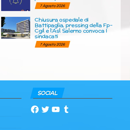
7 Agosto 2026
Chiusura ospedale di
Battipaglia, pressing della Fp-
Cgil e l’Asl Salerno convoca I
sindacati
7 Agosto 2026
SOCIAL
Facebook
Twitter
YouTube
Tumblr