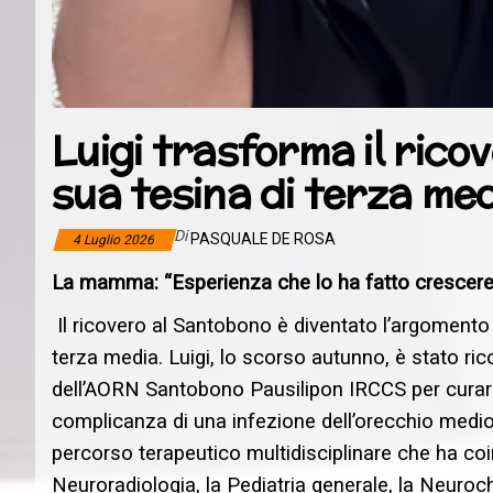
Luigi trasforma il rico
sua tesina di terza me
Di
PASQUALE DE ROSA
4 Luglio 2026
La mamma: “Esperienza che lo ha fatto crescere. M
Il ricovero al Santobono è diventato l’argomento 
terza media. Luigi, lo scorso autunno, è stato ric
dell’AORN Santobono Pausilipon IRCCS per curare
complicanza di una infezione dell’orecchio medio
percorso terapeutico multidisciplinare che ha coinv
Neuroradiologia, la Pediatria generale, la Neuroch