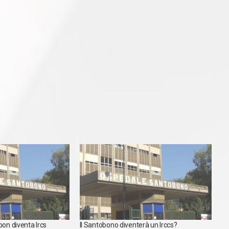
pon diventa Ircs
Il Santobono diventerà un Irccs?