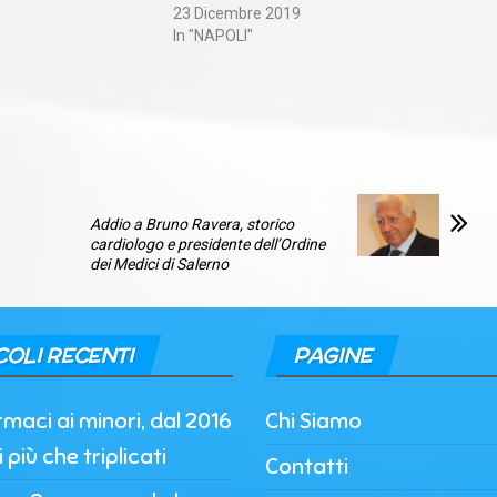
23 Dicembre 2019
In "NAPOLI"
Addio a Bruno Ravera, storico
cardiologo e presidente dell’Ordine
dei Medici di Salerno
COLI RECENTI
PAGINE
maci ai minori, dal 2016
Chi Siamo
più che triplicati
Contatti