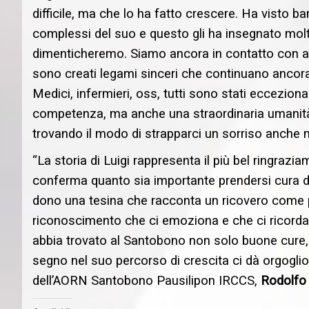
difficile, ma che lo ha fatto crescere. Ha visto 
complessi del suo e questo gli ha insegnato mol
dimenticheremo. Siamo ancora in contatto con a
sono creati legami sinceri che continuano ancora o
Medici, infermieri, oss, tutti sono stati eccezio
competenza, ma anche una straordinaria umanità. 
trovando il modo di strapparci un sorriso anche ne
“La storia di Luigi rappresenta il più bel ringrazi
conferma quanto sia importante prendersi cura del
dono una tesina che racconta un ricovero come p
riconoscimento che ci emoziona e che ci ricorda 
abbia trovato al Santobono non solo buone cure, 
segno nel suo percorso di crescita ci dà orgoglio
dell’AORN Santobono Pausilipon IRCCS,
Rodolfo