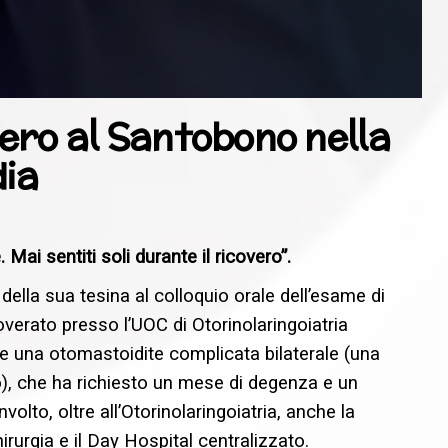
vero al Santobono nella
dia
ai sentiti soli durante il ricovero”.
della sua tesina al colloquio orale dell’esame di
overato presso l’UOC di Otorinolaringoiatria
 una otomastoidite complicata bilaterale (una
), che ha richiesto un mese di degenza e un
olto, oltre all’Otorinolaringoiatria, anche la
irurgia e il Day Hospital centralizzato.