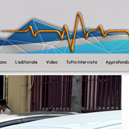
ità
toSanità
ws
mpo
le
iano
L’editoriale
Video
Tutto Intervista
Approfondi