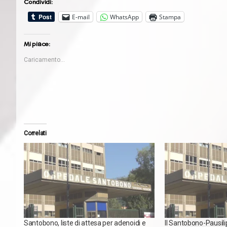
Condividi:
E-mail
WhatsApp
Stampa
Mi piace:
Caricamento...
Correlati
Santobono, liste di attesa per adenoidi e
Il Santobono-Pausili