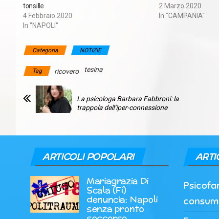
tonsille
2 Marzo 2020
4 Febbraio 2020
In "CAMPANIA"
In "NAPOLI"
Categoria
NOTIZIE
tesina
Tag
ricovero
La psicologa Barbara Fabbroni: la
trappola dell’iper-connessione
ARTICOLI POPOLARI
ARTI
Mariagrazia Di
Psicofar
Scala (Fi)
denuncia: Napoli
consumi 
senza pronto
soccorso