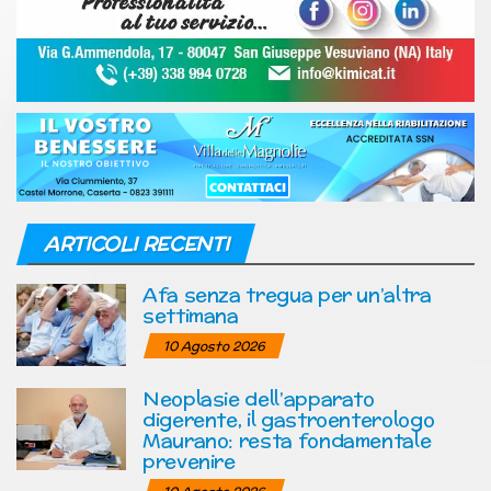
ARTICOLI RECENTI
Afa senza tregua per un’altra
settimana
10 Agosto 2026
Neoplasie dell’apparato
digerente, il gastroenterologo
Maurano: resta fondamentale
prevenire