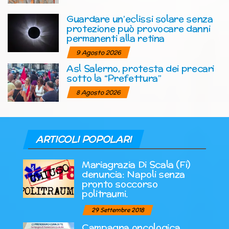
Guardare un’eclissi solare senza
protezione può provocare danni
permanenti alla retina
9 Agosto 2026
Asl Salerno, protesta dei precari
sotto la “Prefettura”
8 Agosto 2026
ARTICOLI POPOLARI
Mariagrazia Di Scala (Fi)
denuncia: Napoli senza
pronto soccorso
politraumi.
29 Settembre 2018
Campagna oncologica