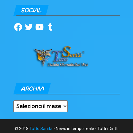
SOCIAL
Facebook
Twitter
YouTube
Tumblr
ARCHIVI
Archivi
© 2018
Tutto Sanità
- News in tempo reale - Tutti i Diritti