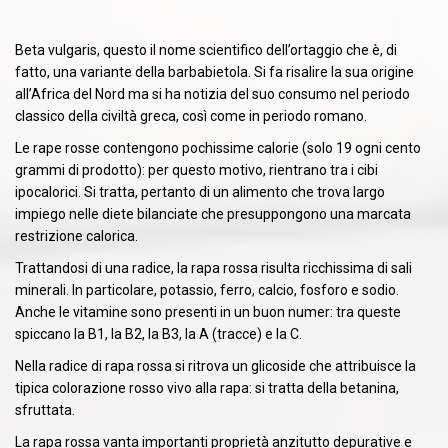
Beta vulgaris, questo il nome scientifico dell’ortaggio che è, di
fatto, una variante della barbabietola. Si fa risalire la sua origine
all’Africa del Nord ma si ha notizia del suo consumo nel periodo
classico della civiltà greca, così come in periodo romano.
Le rape rosse contengono pochissime calorie (solo 19 ogni cento
grammi di prodotto): per questo motivo, rientrano tra i cibi
ipocalorici. Si tratta, pertanto di un alimento che trova largo
impiego nelle diete bilanciate che presuppongono una marcata
restrizione calorica.
Trattandosi di una radice, la rapa rossa risulta ricchissima di sali
minerali. In particolare, potassio, ferro, calcio, fosforo e sodio.
Anche le vitamine sono presenti in un buon numer: tra queste
spiccano la B1, la B2, la B3, la A (tracce) e la C.
Nella radice di rapa rossa si ritrova un glicoside che attribuisce la
tipica colorazione rosso vivo alla rapa: si tratta della betanina,
sfruttata.
La rapa rossa vanta importanti proprietà anzitutto depurative e