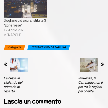
Giugliano più sicura, istituite 3
“zone rosse”
17 Aprile 2025
In "NAPOLI"
Categoria
CURARSI CON LA NATURA
La culpa in
Influenza, la
vigilando del
Campania non è
primario di
più tra le regioni
reparto
più colpite
Lascia un commento