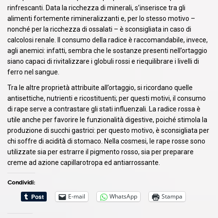
rinfrescanti. Data la ricchezza di minerali, s’inserisce tra gli
alimenti fortemente rimineralizzanti e, per lo stesso motivo –
nonché per la ricchezza di ossalati – è sconsigliata in caso di
calcolosi renale. Il consumo della radice è raccomandabile, invece,
agli anemici: infatti, sembra che le sostanze presenti nell’ortaggio
siano capaci di rivitalizzare i globuli rossi e riequilibrare i livelli di
ferro nel sangue.
Tra le altre proprietà attribuite all’ortaggio, si ricordano quelle
antisettiche, nutrienti e ricostituenti; per questi motivi, il consumo
di rape serve a contrastare gli stati influenzali. La radice rossa è
utile anche per favorire le funzionalità digestive, poiché stimola la
produzione di succhi gastrici: per questo motivo, è sconsigliata per
chi soffre di acidità di stomaco. Nella cosmesi, le rape rosse sono
utilizzate sia per estrarre il pigmento rosso, sia per preparare
creme ad azione capillarotropa ed antiarrossante.
Condividi:
E-mail
WhatsApp
Stampa