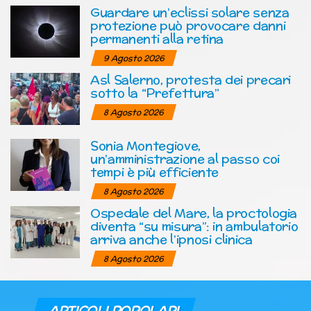
Guardare un’eclissi solare senza
protezione può provocare danni
permanenti alla retina
9 Agosto 2026
Asl Salerno, protesta dei precari
sotto la “Prefettura”
8 Agosto 2026
Sonia Montegiove,
un’amministrazione al passo coi
tempi è più efficiente
8 Agosto 2026
Ospedale del Mare, la proctologia
diventa “su misura”: in ambulatorio
arriva anche l’ipnosi clinica
8 Agosto 2026
ARTICOLI POPOLARI