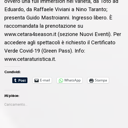
ovvero una full immersion nel varietà, da Totò ad
Eduardo, da Raffaele Viviani a Nino Taranto;
presenta Guido Mastroianni. Ingresso libero. È
raccomandata la prenotazione su
www.cetara4season.it (sezione Nuovi Eventi). Per
accedere agli spettacoli è richiesto il Certificato
Verde Covid-19 (Green Pass). Info:
www.cetaraturistica.it.
Condividi:
E-mail
WhatsApp
Stampa
Mi piace:
Caricamento...