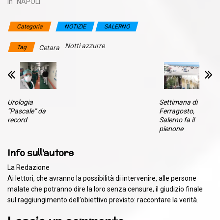
In "NAPOLI"
Categoria
NOTIZIE
SALERNO
Notti azzurre
Tag
Cetara
Urologia
Settimana di
“Pascale” da
Ferragosto,
record
Salerno fa il
pienone
Info sull'autore
La Redazione
Ai lettori, che avranno la possibilità di intervenire, alle persone
malate che potranno dire la loro senza censure, il giudizio finale
sul raggiungimento dell’obiettivo previsto: raccontare la verità.