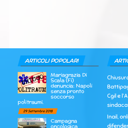
ARTICOLI POPOLARI
ARTI
Mariagrazia Di
Chiusur
Scala (Fi)
denuncia: Napoli
Battipag
senza pronto
Cgil e l
soccorso
politraumi.
sindaca
29 Settembre 2018
Inail, o
Campagna
difender
oncologica