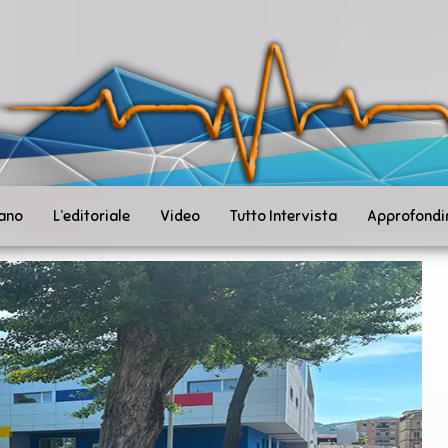
ità
toSanità
ws
mpo
le
iano
L’editoriale
Video
Tutto Intervista
Approfondi