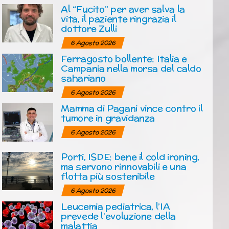
Al “Fucito” per aver salva la
vita, il paziente ringrazia il
dottore Zulli
6 Agosto 2026
Ferragosto bollente: Italia e
Campania nella morsa del caldo
sahariano
6 Agosto 2026
Mamma di Pagani vince contro il
tumore in gravidanza
6 Agosto 2026
Porti, ISDE: bene il cold ironing,
ma servono rinnovabili e una
flotta più sostenibile
6 Agosto 2026
Leucemia pediatrica, l’IA
prevede l’evoluzione della
malattia