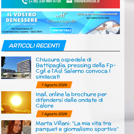
ARTICOLI RECENTI
Chiusura ospedale di
Battipaglia, pressing della Fp-
Cgil e l’Asl Salerno convoca I
sindacati
7 Agosto 2026
Inail, online la brochure per
difendersi dalle ondate di
Calore
7 Agosto 2026
Marta Villani: “La mia vita tra
parquet e giornalismo sportivo”