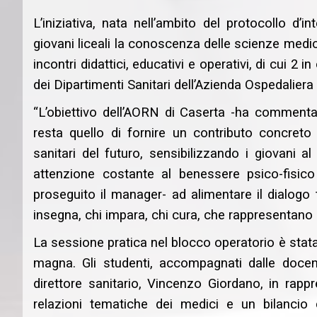
L’iniziativa, nata nell’ambito del protocollo d’i
giovani liceali la conoscenza delle scienze medich
incontri didattici, educativi e operativi, di cui 2 i
dei Dipartimenti Sanitari dell’Azienda Ospedalier
“L’obiettivo dell’AORN di Caserta -ha comment
resta quello di fornire un contributo concreto
sanitari del futuro, sensibilizzando i giovani a
attenzione costante al benessere psico-fisic
proseguito il manager- ad alimentare il dialogo t
insegna, chi impara, chi cura, che rappresentano i
La sessione pratica nel blocco operatorio è stat
magna. Gli studenti, accompagnati dalle docent
direttore sanitario, Vincenzo Giordano, in rapp
relazioni tematiche dei medici e un bilancio d