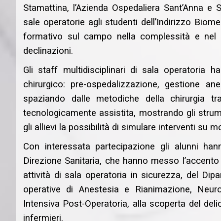
Stamattina, l’Azienda Ospedaliera Sant’Anna e 
sale operatorie agli studenti dell’Indirizzo Bio
formativo sul campo nella complessità e nel fa
declinazioni.
Gli staff multidisciplinari di sala operatoria h
chirurgico: pre-ospedalizzazione, gestione ane
spaziando dalle metodiche della chirurgia tra
tecnologicamente assistita, mostrando gli strumen
gli allievi la possibilità di simulare interventi su 
Con interessata partecipazione gli alunni hanno
Direzione Sanitaria, che hanno messo l’accento su
attività di sala operatoria in sicurezza, del Di
operative di Anestesia e Rianimazione, Neuroch
Intensiva Post-Operatoria, alla scoperta del deli
infermieri.