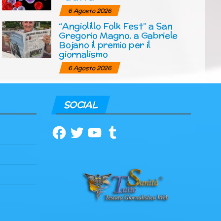
6 Agosto 2026
“Angiolillo Folk Fest” a San
Gregorio Magno, a Gabriele
Bojano il premio per il
giornalismo
6 Agosto 2026
SOCIAL
Facebook
Twitter
YouTube
Tumblr