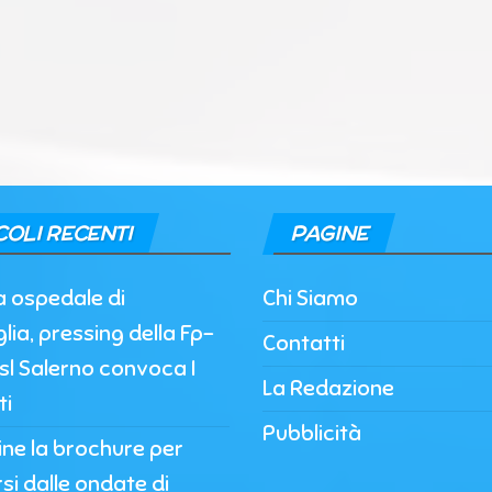
COLI RECENTI
PAGINE
a ospedale di
Chi Siamo
lia, pressing della Fp-
Contatti
’Asl Salerno convoca I
La Redazione
ti
Pubblicità
nline la brochure per
si dalle ondate di