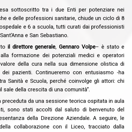
ntesa sottoscritto tra i due Enti per potenziare nei
e e delle professioni sanitarie, chiude un ciclo di 8
n ospedale e 6 a scuola, tutti curati dai professionisti
a Sant’Anna e San Sebastiano.
ato
il direttore generale
,
Gennaro Volpe
– è stato e
 alla formazione dei potenziali medici e operatori
l valore della cura nella sua dimensione olistica di
o dei pazienti. Continueremo con entusiasmo -ha
ra Sanità e Scuola, perché coinvolge gli attori: chi
l sale della crescita di una comunità”.
a preceduta da una sessione teorica ospitata in aula
i, sono stati accolti dal saluto di benvenuto del
resentanza della Direzione Aziendale. A seguire, le
ella collaborazione con il Liceo, tracciato dalla