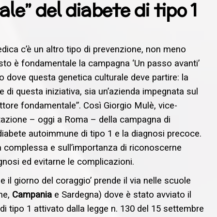
le” del diabete di tipo 1
dica c’è un altro tipo di prevenzione, non meno
questo è fondamentale la campagna ‘Un passo avanti’
go dove questa genetica culturale deve partire: la
 di questa iniziativa, sia un’azienda impegnata sul
attore fondamentale”. Così Giorgio Mulè, vice-
entazione – oggi a Roma – della campagna di
 diabete autoimmune di tipo 1 e la diagnosi precoce.
a complessa e sull’importanza di riconoscerne
nosi ed evitarne le complicazioni.
 il giorno del coraggio’ prende il via nelle scuole
che,
Campania
e Sardegna) dove è stato avviato il
di tipo 1 attivato dalla legge n. 130 del 15 settembre