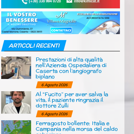
ARTICOLI RECENTI
Prestazioni di alta qualità
nell’Azienda Ospedaliera di
Caserta con l’angiografo
biplano
6 Agosto 2026
Al “Fucito” per aver salva la
vita, il paziente ringrazia il
dottore Zulli
6 Agosto 2026
Ferragosto bollente: Italia e
Campania nella morsa del caldo