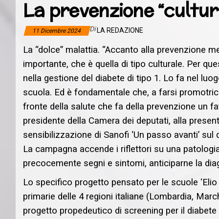
La prevenzione “cultura
Di
LA REDAZIONE
11 Dicembre 2024
La “dolce” malattia. “Accanto alla prevenzione me
importante, che è quella di tipo culturale. Per 
nella gestione del diabete di tipo 1. Lo fa nel luo
scuola. Ed è fondamentale che, a farsi promotrice
fronte della salute che fa della prevenzione un f
presidente della Camera dei deputati, alla pres
sensibilizzazione di Sanofi ‘Un passo avanti’ sul
La campagna accende i riflettori su una patologi
precocemente segni e sintomi, anticiparne la diag
Lo specifico progetto pensato per le scuole ‘Elio e
primarie delle 4 regioni italiane (Lombardia, Mar
progetto propedeutico di screening per il diabete 