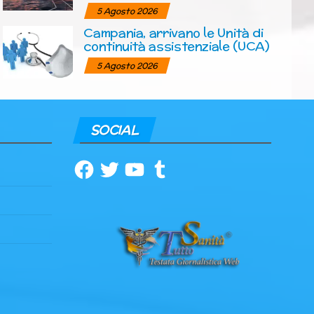
5 Agosto 2026
Campania, arrivano le Unità di
continuità assistenziale (UCA)
5 Agosto 2026
SOCIAL
Facebook
Twitter
YouTube
Tumblr