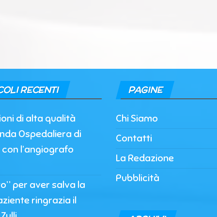
COLI RECENTI
PAGINE
oni di alta qualità
Chi Siamo
enda Ospedaliera di
Contatti
 con l’angiografo
La Redazione
Pubblicità
to” per aver salva la
paziente ringrazia il
Zulli