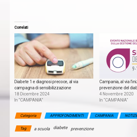
Correlati
Diabete 1 e diagnosi precoce, al via
Campania, al via l’ini
campagna di sensibilizzazione
prevenzione del dia
18 Dicembre 2024
4 Novembre 2020
In "CAMPANIA"
In "CAMPANIA"
Categoria
APPROFONDIMENTI
CAMPANIA
NOTIZI
diabete
Tag
a scuola
prevenzione