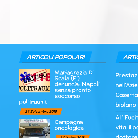
ARTICOLI POPOLARI
ARTI
Mariagrazia Di
Prestazi
Scala (Fi)
denuncia: Napoli
nell’Azi
senza pronto
Caserta
soccorso
politraumi.
biplano
29 Settembre 2018
Al “Fuci
Campagna
vita, il 
oncologica
dottore 
1 Ottobre 2018