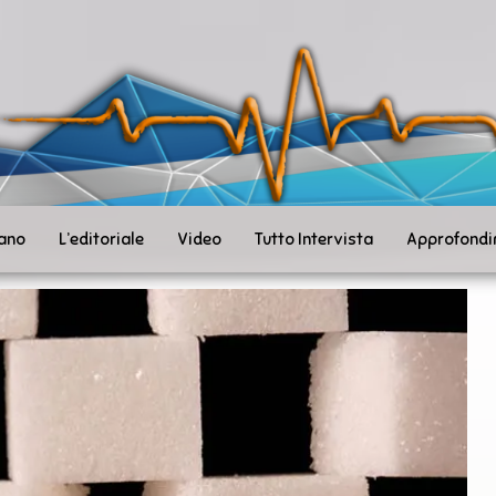
ità
toSanità
ws
mpo
le
iano
L’editoriale
Video
Tutto Intervista
Approfondi