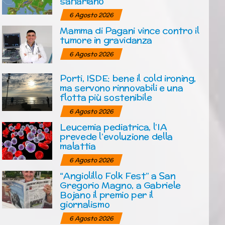
sahariano
6 Agosto 2026
Mamma di Pagani vince contro il
tumore in gravidanza
6 Agosto 2026
Porti, ISDE: bene il cold ironing,
ma servono rinnovabili e una
flotta più sostenibile
6 Agosto 2026
Leucemia pediatrica, l’IA
prevede l’evoluzione della
malattia
6 Agosto 2026
“Angiolillo Folk Fest” a San
Gregorio Magno, a Gabriele
Bojano il premio per il
giornalismo
6 Agosto 2026