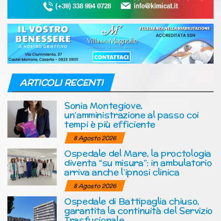
ARTICOLI RECENTI
Sonia Montegiove,
un’amministrazione al passo coi
tempi è più efficiente
8 Agosto 2026
Ospedale del Mare, la proctologia
diventa “su misura”: in ambulatorio
arriva anche l’ipnosi clinica
8 Agosto 2026
Ospedale di Battipaglia chiuso,
garantita la continuità del Servizio
Trasfusionale