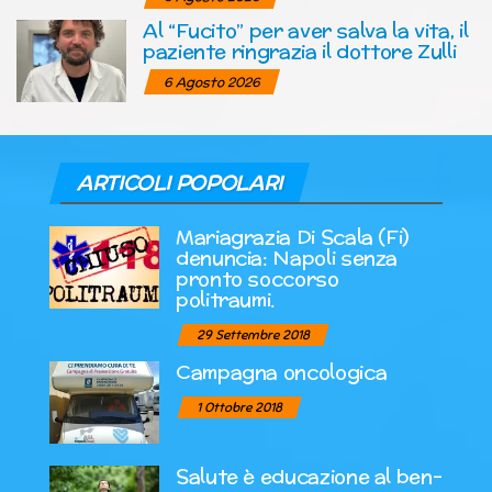
Al “Fucito” per aver salva la vita, il
paziente ringrazia il dottore Zulli
6 Agosto 2026
ARTICOLI POPOLARI
Mariagrazia Di Scala (Fi)
denuncia: Napoli senza
pronto soccorso
politraumi.
29 Settembre 2018
Campagna oncologica
1 Ottobre 2018
Salute è educazione al ben-