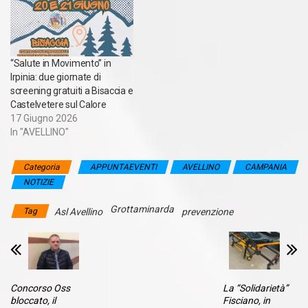
“Salute in Movimento” in
Irpinia: due giornate di
screening gratuiti a Bisaccia e
Castelvetere sul Calore
17 Giugno 2026
In "AVELLINO"
Categoria
APPUNTAEVENTI
AVELLINO
CAMPANIA
NOTIZIE
Grottaminarda
Tag
Asl Avellino
prevenzione
Concorso Oss
La “Solidarietà”
bloccato, il
Fisciano, in