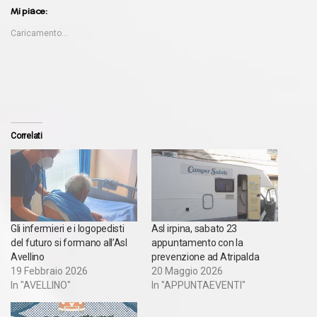
Mi piace:
Caricamento...
Correlati
Gli infermieri e i logopedisti
Asl irpina, sabato 23
del futuro si formano all’Asl
appuntamento con la
Avellino
prevenzione ad Atripalda
19 Febbraio 2026
20 Maggio 2026
In "AVELLINO"
In "APPUNTAEVENTI"