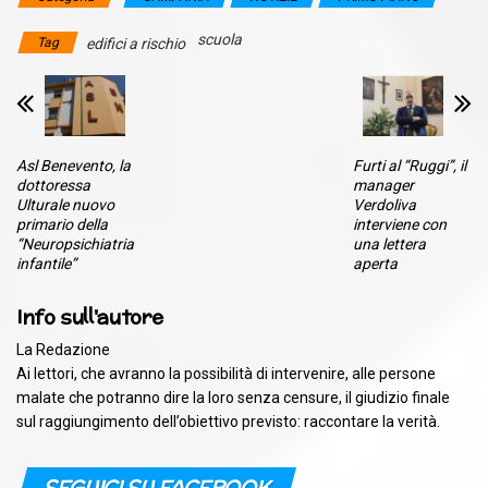
scuola
Tag
edifici a rischio
Asl Benevento, la
Furti al “Ruggi”, il
dottoressa
manager
Ulturale nuovo
Verdoliva
primario della
interviene con
“Neuropsichiatria
una lettera
infantile”
aperta
Info sull'autore
La Redazione
Ai lettori, che avranno la possibilità di intervenire, alle persone
malate che potranno dire la loro senza censure, il giudizio finale
sul raggiungimento dell’obiettivo previsto: raccontare la verità.
SEGUICI SU FACEBOOK