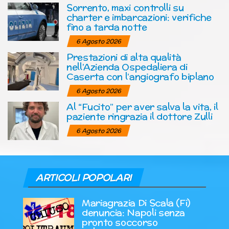
Sorrento, maxi controlli su
charter e imbarcazioni: verifiche
fino a tarda notte
6 Agosto 2026
Prestazioni di alta qualità
nell’Azienda Ospedaliera di
Caserta con l’angiografo biplano
6 Agosto 2026
Al “Fucito” per aver salva la vita, il
paziente ringrazia il dottore Zulli
6 Agosto 2026
ARTICOLI POPOLARI
Mariagrazia Di Scala (Fi)
denuncia: Napoli senza
pronto soccorso