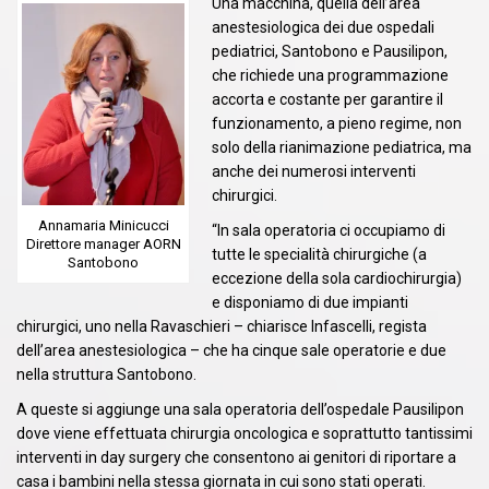
Una macchina, quella dell’area
anestesiologica dei due ospedali
pediatrici, Santobono e Pausilipon,
che richiede una programmazione
accorta e costante per garantire il
funzionamento, a pieno regime, non
solo della rianimazione pediatrica, ma
anche dei numerosi interventi
chirurgici.
Annamaria Minicucci
“In sala operatoria ci occupiamo di
Direttore manager AORN
tutte le specialità chirurgiche (a
Santobono
eccezione della sola cardiochirurgia)
e disponiamo di due impianti
chirurgici, uno nella Ravaschieri – chiarisce Infascelli, regista
dell’area anestesiologica – che ha cinque sale operatorie e due
nella struttura Santobono.
A queste si aggiunge una sala operatoria dell’ospedale Pausilipon
dove viene effettuata chirurgia oncologica e soprattutto tantissimi
interventi in day surgery che consentono ai genitori di riportare a
casa i bambini nella stessa giornata in cui sono stati operati.