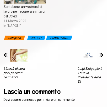
Santobono, un weekend di
lavoro per recuperare i ritardi
del Covid
11 Marzo 2022
In "NAPOLI"
Categoria
NAPOLI
PRIMO PIANO
Libertà di cura
Luigi Sinigaglia è
per i pazienti
il nuovo
reumatici
Presidente della
Sir
Lascia un commento
Devi essere
connesso
per inviare un commento.