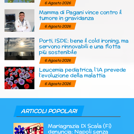
6 Agosto 2026
Mamma di Pagani vince contro il
tumore in gravidanza
6 Agosto 2026
Porti, ISDE: bene il cold ironing, ma
servono rinnovabili e una flotta
più sostenibile
6 Agosto 2026
Leucemia pediatrica, l’IA prevede
l’evoluzione della malattia
6 Agosto 2026
ARTICOLI POPOLARI
Mariagrazia Di Scala (Fi)
denuncia: Napoli senza