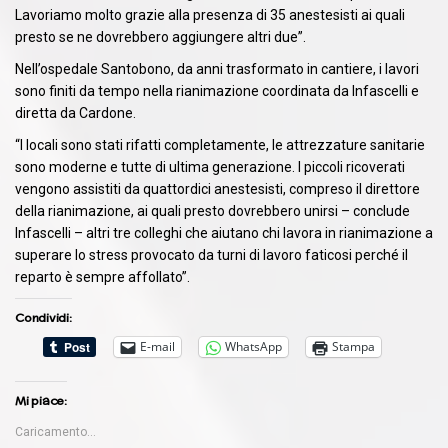
Lavoriamo molto grazie alla presenza di 35 anestesisti ai quali
presto se ne dovrebbero aggiungere altri due”.
Nell’ospedale Santobono, da anni trasformato in cantiere, i lavori
sono finiti da tempo nella rianimazione coordinata da Infascelli e
diretta da Cardone.
“I locali sono stati rifatti completamente, le attrezzature sanitarie
sono moderne e tutte di ultima generazione. I piccoli ricoverati
vengono assistiti da quattordici anestesisti, compreso il direttore
della rianimazione, ai quali presto dovrebbero unirsi – conclude
Infascelli – altri tre colleghi che aiutano chi lavora in rianimazione a
superare lo stress provocato da turni di lavoro faticosi perché il
reparto è sempre affollato”.
Condividi:
E-mail
WhatsApp
Stampa
Mi piace:
Caricamento...