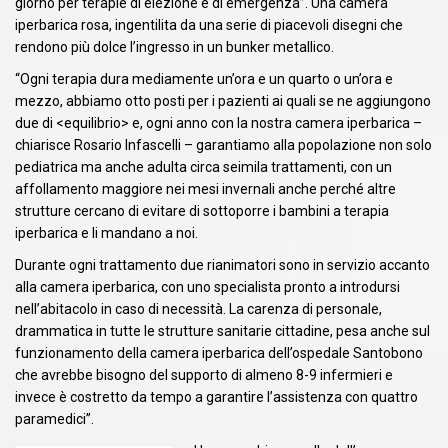
giorno per terapie di elezione e di emergenza”. Una camera
iperbarica rosa, ingentilita da una serie di piacevoli disegni che
rendono più dolce l’ingresso in un bunker metallico.
“Ogni terapia dura mediamente un’ora e un quarto o un’ora e
mezzo, abbiamo otto posti per i pazienti ai quali se ne aggiungono
due di <equilibrio> e, ogni anno con la nostra camera iperbarica –
chiarisce Rosario Infascelli – garantiamo alla popolazione non solo
pediatrica ma anche adulta circa seimila trattamenti, con un
affollamento maggiore nei mesi invernali anche perché altre
strutture cercano di evitare di sottoporre i bambini a terapia
iperbarica e li mandano a noi.
Durante ogni trattamento due rianimatori sono in servizio accanto
alla camera iperbarica, con uno specialista pronto a introdursi
nell’abitacolo in caso di necessità. La carenza di personale,
drammatica in tutte le strutture sanitarie cittadine, pesa anche sul
funzionamento della camera iperbarica dell’ospedale Santobono
che avrebbe bisogno del supporto di almeno 8-9 infermieri e
invece è costretto da tempo a garantire l’assistenza con quattro
paramedici”.