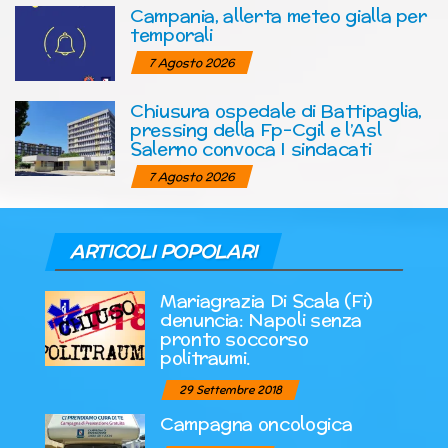
Campania, allerta meteo gialla per
temporali
7 Agosto 2026
Chiusura ospedale di Battipaglia,
pressing della Fp-Cgil e l’Asl
Salerno convoca I sindacati
7 Agosto 2026
ARTICOLI POPOLARI
Mariagrazia Di Scala (Fi)
denuncia: Napoli senza
pronto soccorso
politraumi.
29 Settembre 2018
Campagna oncologica