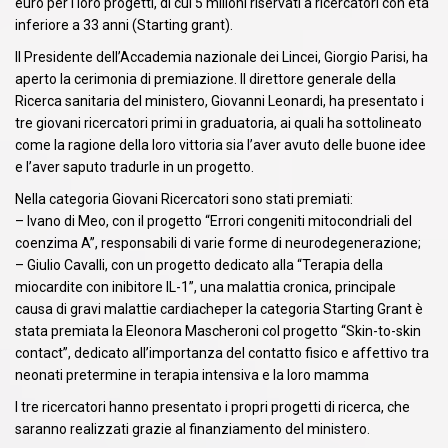
euro per i loro progetti, di cui 5 milioni riservati a ricercatori con età
inferiore a 33 anni (Starting grant).
Il Presidente dell’Accademia nazionale dei Lincei, Giorgio Parisi, ha
aperto la cerimonia di premiazione. Il direttore generale della
Ricerca sanitaria del ministero, Giovanni Leonardi, ha presentato i
tre giovani ricercatori primi in graduatoria, ai quali ha sottolineato
come la ragione della loro vittoria sia l’aver avuto delle buone idee
e l’aver saputo tradurle in un progetto.
Nella categoria Giovani Ricercatori sono stati premiati:
– Ivano di Meo, con il progetto “Errori congeniti mitocondriali del
coenzima A”, responsabili di varie forme di neurodegenerazione;
– Giulio Cavalli, con un progetto dedicato alla “Terapia della
miocardite con inibitore IL-1”, una malattia cronica, principale
causa di gravi malattie cardiacheper la categoria Starting Grant è
stata premiata la Eleonora Mascheroni col progetto “Skin-to-skin
contact”, dedicato all’importanza del contatto fisico e affettivo tra
neonati pretermine in terapia intensiva e la loro mamma
I tre ricercatori hanno presentato i propri progetti di ricerca, che
saranno realizzati grazie al finanziamento del ministero.