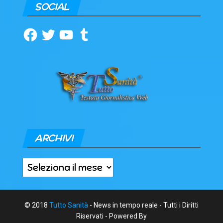
SOCIAL
Facebook
Twitter
YouTube
Tumblr
ARCHIVI
Archivi
© 2018
Tutto Sanità
- News in tempo reale - Tutti i Diritti
Riservati - Powered By