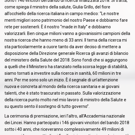
Sono i 146 vincitori del bando di ricerca finalizzata 2018. Si tratta,
come spiega il ministro della salute, Giulia Grillo, del fiore
all’occhiello della ricerca italiana in campo medico: “Le nostre
menti migliori sono patrimonio del nostro Paese e dobbiamo fare
rete per sostenerli. È il nostro “made in Italy” e dobbiamo
valorizzarli. Ben cinque milioni vanno a giovanissimi campioni della
nostra ricerca che hanno meno di 33 anni. Il tema della ricerca mi
sta particolarmente a cuore tanto da aver deciso di mettere a
disposizione della Direzione generale Ricerca gli avanzi di bilancio
del ministero della Salute del 2018. Sono fondi che si aggiungono
a quelli che il Ministero ha stanziato nella scorsa legge di stabilità,
siamo tornati a investire sulla ricerca in sanità, 60 milioni in tre
anni. Per me sono solo un inizio. È il segnale di un’attenzione
nuova e concreta al mondo della ricerca sanitaria e ai giovani
talenti, che è stato trascurato in passato. Sulla valorizzazione
della ricerca punto molto nel mio lavoro di ministro della Salute e
su questo sento il sostegno di tutto governo”.
La cerimonia di premiazione, ieri l’altro, all’Accademia nazionale
dei Lincei. Hanno partecipato i 146 giovani vincitori del bando 2018
sotto i 40 anni, che riceveranno complessivamente 49 milioni di