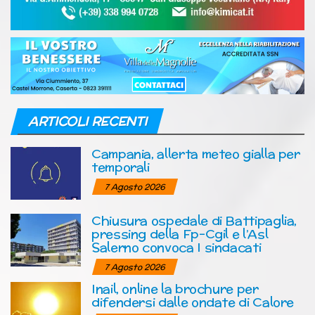
ARTICOLI RECENTI
Campania, allerta meteo gialla per
temporali
7 Agosto 2026
Chiusura ospedale di Battipaglia,
pressing della Fp-Cgil e l’Asl
Salerno convoca I sindacati
7 Agosto 2026
Inail, online la brochure per
difendersi dalle ondate di Calore