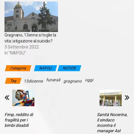
Gragnano, 13enne si toglie la
vita: istigazione al suicidio?
3 Settembre 2022
In "NAPOLI"
Categoria
NAPOLI
NOTIZIE
funerali
oggi
Tag
13dicenne
gragnano
Fimp, reddito di
Sanità Nocerina,
fragilità per i
il sindaco
bimbi disabili
incontra il
manager Asl