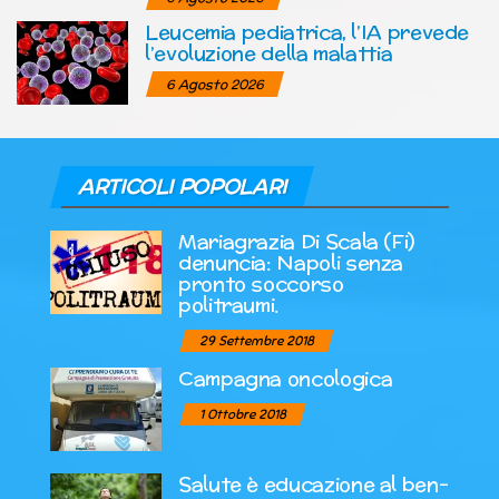
Leucemia pediatrica, l’IA prevede
l’evoluzione della malattia
6 Agosto 2026
ARTICOLI POPOLARI
Mariagrazia Di Scala (Fi)
denuncia: Napoli senza
pronto soccorso
politraumi.
29 Settembre 2018
Campagna oncologica
1 Ottobre 2018
Salute è educazione al ben-