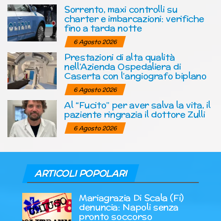
Sorrento, maxi controlli su
charter e imbarcazioni: verifiche
fino a tarda notte
6 Agosto 2026
Prestazioni di alta qualità
nell’Azienda Ospedaliera di
Caserta con l’angiografo biplano
6 Agosto 2026
Al “Fucito” per aver salva la vita, il
paziente ringrazia il dottore Zulli
6 Agosto 2026
ARTICOLI POPOLARI
Mariagrazia Di Scala (Fi)
denuncia: Napoli senza
pronto soccorso