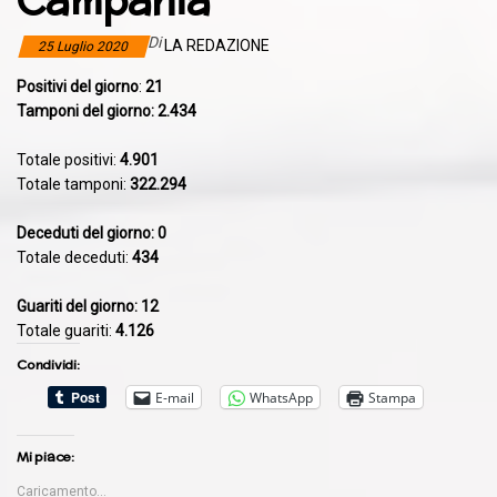
Campania
Di
LA REDAZIONE
25 Luglio 2020
Positivi del giorno
:
21
Tamponi del giorno: 2.434
Totale positivi:
4.901
Totale tamponi:
322.294
​Deceduti del giorno: 0
Totale deceduti:
434
Guariti del giorno: 12
Totale guariti:
4.126
Condividi:
E-mail
WhatsApp
Stampa
Mi piace:
Caricamento...