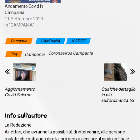
i pazienti che, dopo aver
Andamento Covid in
presentato manifestazioni
Campania
cliniche associate
11 Settembre 2020
all’infezione
In "CAMPANIA"
virologicamente documenta
ta da SARS-CoV-2,
diventano asintomatici per
Categoria
CAMPANIA
NOTIZIE
risoluzione…
Coronavirus Campania
Tag
Campania
Aggiornamento
Qualche dettaglio
Covid Salerno
in più
sull’ordinanza 63
Info sull'autore
La Redazione
Ai lettori, che avranno la possibilità di intervenire, alle persone
malate che potranno dire la loro senza censure, il giudizio finale