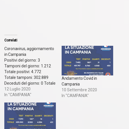
Correlati
Coronavirus, aggiornamento
in Campania
Positivi del giorno: 3
Tamponi del giorno: 1.212
Totale positivi: 4.772
Totale tamponi: 302.889 ​
Andamento Covid in
Deceduti del giorno: 0 Totale
Campania
deceduti: 432 Guariti del
12 Luglio 2020
10 Settembre 2020
giorno: 0 Totale
In "CAMPANIA"
In "CAMPANIA"
guariti: 4.094 * (di cui
4.094 totalmente guariti e
0 clinicamente guariti.
Vengono considerati
clinicamente guariti