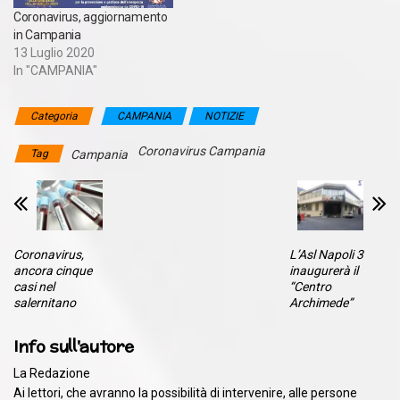
i pazienti che, dopo aver
Coronavirus, aggiornamento
presentato manifestazioni
in Campania
cliniche associate
13 Luglio 2020
all’infezione
In "CAMPANIA"
virologicamente documenta
ta da SARS-CoV-2,
diventano asintomatici per
Categoria
CAMPANIA
NOTIZIE
risoluzione…
Coronavirus Campania
Tag
Campania
Coronavirus,
L’Asl Napoli 3
ancora cinque
inaugurerà il
casi nel
“Centro
salernitano
Archimede”
Info sull'autore
La Redazione
Ai lettori, che avranno la possibilità di intervenire, alle persone