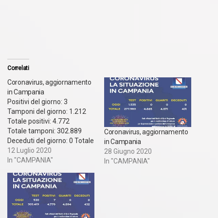
Correlati
Coronavirus, aggiornamento
in Campania
Positivi del giorno: 3
Tamponi del giorno: 1.212
Totale positivi: 4.772
Totale tamponi: 302.889 ​
Coronavirus, aggiornamento
Deceduti del giorno: 0 Totale
in Campania
deceduti: 432 Guariti del
12 Luglio 2020
28 Giugno 2020
giorno: 0 Totale
In "CAMPANIA"
In "CAMPANIA"
guariti: 4.094 * (di cui
4.094 totalmente guariti e
0 clinicamente guariti.
Vengono considerati
clinicamente guariti