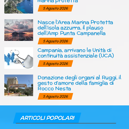
marina protetta
5 Agosto 2026
Nasce l’Area Marina Protetta
dell’isola azzurra, il plauso
dell’Amp Punta Campanella
5 Agosto 2026
Campania, arrivano le Unità di
continuità assistenziale (UCA)
5 Agosto 2026
Donazione degli organi al Ruggi, il
gesto d’amore della famiglia di
Rocco Nesta
5 Agosto 2026
ARTICOLI POPOLARI