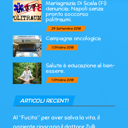
Mariagrazia Di Scala (Fi)
denuncia: Napoli senza
pronto soccorso
politraumi.
29 Settembre 2018
Campagna oncologica
1 Ottobre 2018
Salute è educazione al ben-
essere.
1 Ottobre 2018
ARTICOLI RECENTI
Al “Fucito” per aver salva la vita, il
paziente ringrazia il dottore Zulli