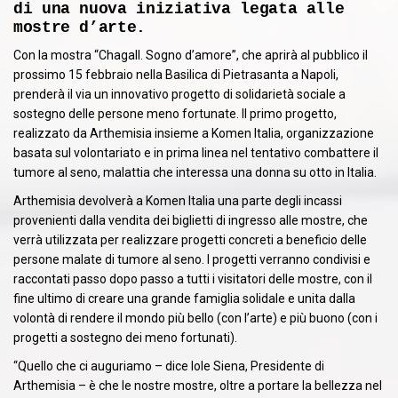
di una nuova iniziativa legata alle
mostre d’arte.
Con la mostra “Chagall. Sogno d’amore”, che aprirà al pubblico il
prossimo 15 febbraio nella Basilica di Pietrasanta a Napoli,
prenderà il via un innovativo progetto di solidarietà sociale a
sostegno delle persone meno fortunate. Il primo progetto,
realizzato da Arthemisia insieme a Komen Italia, organizzazione
basata sul volontariato e in prima linea nel tentativo combattere il
tumore al seno, malattia che interessa una donna su otto in Italia.
Arthemisia devolverà a Komen Italia una parte degli incassi
provenienti dalla vendita dei biglietti di ingresso alle mostre, che
verrà utilizzata per realizzare progetti concreti a beneficio delle
persone malate di tumore al seno. I progetti verranno condivisi e
raccontati passo dopo passo a tutti i visitatori delle mostre, con il
fine ultimo di creare una grande famiglia solidale e unita dalla
volontà di rendere il mondo più bello (con l’arte) e più buono (con i
progetti a sostegno dei meno fortunati).
“Quello che ci auguriamo – dice Iole Siena, Presidente di
Arthemisia – è che le nostre mostre, oltre a portare la bellezza nel