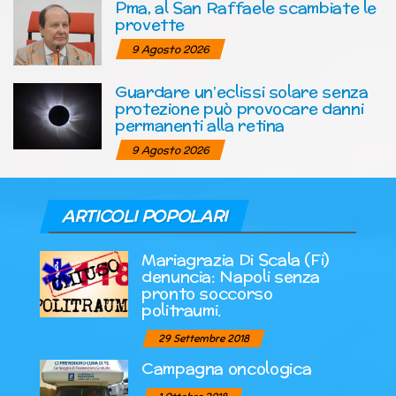
Pma, al San Raffaele scambiate le
provette
9 Agosto 2026
Guardare un’eclissi solare senza
protezione può provocare danni
permanenti alla retina
9 Agosto 2026
ARTICOLI POPOLARI
Mariagrazia Di Scala (Fi)
denuncia: Napoli senza
pronto soccorso
politraumi.
29 Settembre 2018
Campagna oncologica