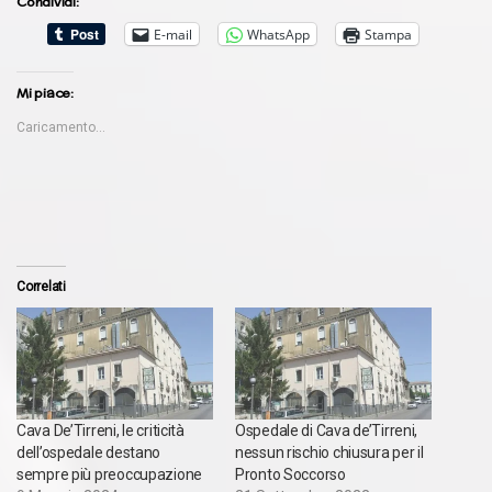
Condividi:
E-mail
WhatsApp
Stampa
Mi piace:
Caricamento...
Correlati
Cava De’Tirreni, le criticità
Ospedale di Cava de’Tirreni,
dell’ospedale destano
nessun rischio chiusura per il
sempre più preoccupazione
Pronto Soccorso