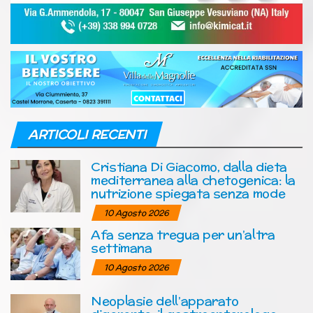
ARTICOLI RECENTI
Cristiana Di Giacomo, dalla dieta
mediterranea alla chetogenica: la
nutrizione spiegata senza mode
10 Agosto 2026
Afa senza tregua per un’altra
settimana
10 Agosto 2026
Neoplasie dell’apparato