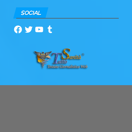
SOCIAL
Facebook
Twitter
YouTube
Tumblr
ARCHIVI
Archivi
© 2018
Tutto Sanità
- News in tempo reale - Tutti i Diritti