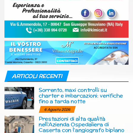
ARTICOLI RECENTI
Sorrento, maxi controlli su
charter e imbarcazioni: verifiche
fino a tarda notte
6 Agosto 2026
Prestazioni di alta qualità
nell’Azienda Ospedaliera di
Caserta con l’angiografo biplano