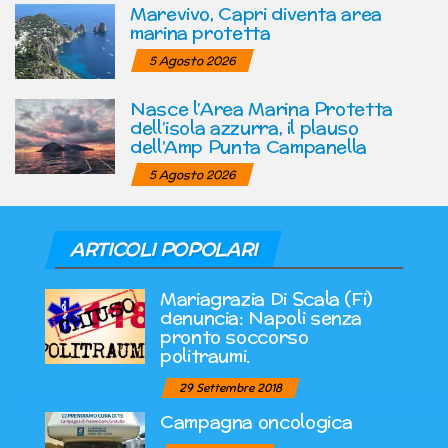
Marevivo, Capri diventa area
marina protetta
5 Agosto 2026
Nasce l’Area Marina Protetta
dell’isola azzurra, il plauso
dell’Amp Punta Campanella
5 Agosto 2026
ARTICOLI POPOLARI
Mariagrazia Di Scala (Fi)
denuncia: Napoli senza
pronto soccorso
politraumi.
29 Settembre 2018
Campagna oncologica