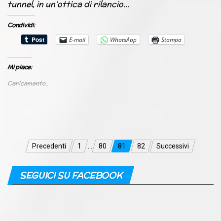
tunnel, in un’ottica di rilancio…
Condividi:
E-mail
WhatsApp
Stampa
Mi piace:
Caricamento...
Navigazione
Precedenti
1
…
80
81
82
Successivi
articoli
SEGUICI SU FACEBOOK