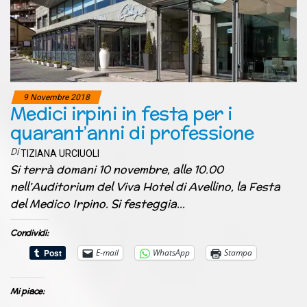
9 Novembre 2018
Medici irpini in festa per i
quarant’anni di professione
Di
TIZIANA URCIUOLI
Si terrà domani 10 novembre, alle 10.00
nell’Auditorium del Viva Hotel di Avellino, la Festa
del Medico Irpino. Si festeggia…
Condividi:
E-mail
WhatsApp
Stampa
Mi piace: