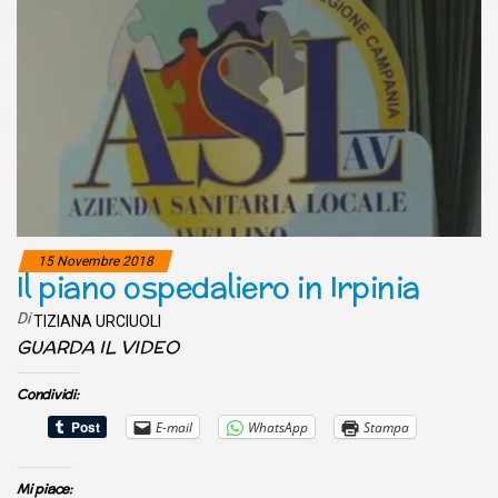
15 Novembre 2018
Il piano ospedaliero in Irpinia
Di
TIZIANA URCIUOLI
GUARDA IL VIDEO
Condividi:
E-mail
WhatsApp
Stampa
Mi piace: