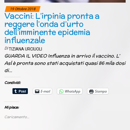
19 Ottobre 2018
Vaccini: L’irpinia pronta a
reggere l’onda d’urto
dell’imminente epidemia
influenzale
Di
TIZIANA URCIUOLI
GUARDA IL VIDEO Influenza in arrivo il vaccino. L’
Asl è pronta sono stati acquistati quasi 86 mila dosi
di…
Condividi:
E-mail
WhatsApp
Stampa
Mi piace:
Caricamento...