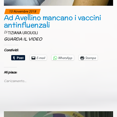
15 Novembre 2018
Ad Avellino mancano i vaccini
antinfluenzali
Di
TIZIANA URCIUOLI
GUARDA IL VIDEO
Condividi:
E-mail
WhatsApp
Stampa
Mi piace:
Caricamento...