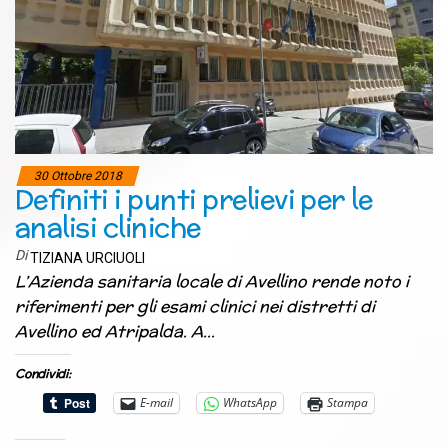
30 Ottobre 2018
Definiti i punti prelievi per le
analisi cliniche
Di
TIZIANA URCIUOLI
L’Azienda sanitaria locale di Avellino rende noto i
riferimenti per gli esami clinici nei distretti di
Avellino ed Atripalda. A…
Condividi:
E-mail
WhatsApp
Stampa