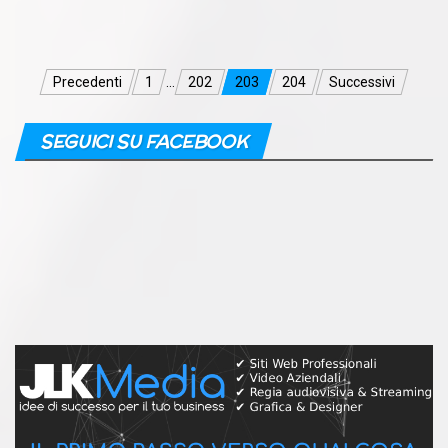
Navigazione
Precedenti
1
…
202
203
204
Successivi
articoli
SEGUICI SU FACEBOOK