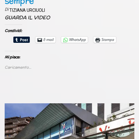
sempre
Di
TIZIANA URCIUOLI
GUARDA IL VIDEO
Condividi:
E-mail
WhatsApp
Stampa
Mi piace:
Caricamento...