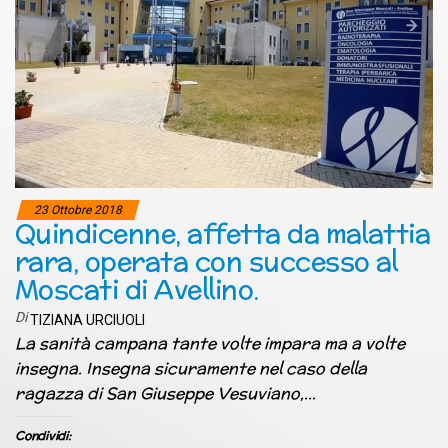
23 Ottobre 2018
Quindicenne, affetta da malattia
rara, operata con successo al
Moscati di Avellino.
Di
TIZIANA URCIUOLI
La sanità campana tante volte impara ma a volte
insegna. Insegna sicuramente nel caso della
ragazza di San Giuseppe Vesuviano,…
Condividi: