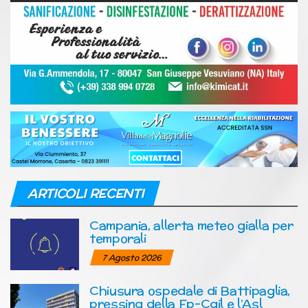
ARTICOLI RECENTI
Campania, allerta meteo gialla per
temporali
7 Agosto 2026
Chiusura ospedale di Battipaglia,
pressing della Fp-Cgil e l’Asl