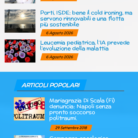
Porti, ISDE: bene il cold ironing, ma
servono rinnovabili e una flotta
più sostenibile
6 Agosto 2026
Leucemia pediatrica, l’IA prevede
l’evoluzione della malattia
6 Agosto 2026
ARTICOLI POPOLARI
Mariagrazia Di Scala (Fi)
denuncia: Napoli senza
pronto soccorso
politraumi.
29 Settembre 2018