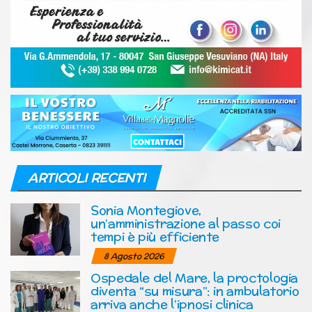
ARTICOLI RECENTI
Sonia Montegiove,
un’amministrazione al passo coi
tempi è più efficiente
8 Agosto 2026
Ospedale del Mare, la proctologia
diventa “su misura”: in ambulatorio
arriva anche l’ipnosi clinica