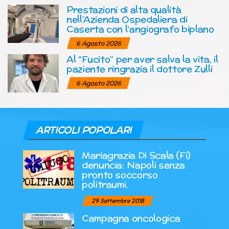
Prestazioni di alta qualità
nell’Azienda Ospedaliera di
Caserta con l’angiografo biplano
6 Agosto 2026
Al “Fucito” per aver salva la vita, il
paziente ringrazia il dottore Zulli
6 Agosto 2026
ARTICOLI POPOLARI
Mariagrazia Di Scala (Fi)
denuncia: Napoli senza
pronto soccorso
politraumi.
29 Settembre 2018
Campagna oncologica