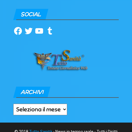
SOCIAL
Facebook
Twitter
YouTube
Tumblr
ARCHIVI
Archivi
© 2018
Tutto Sanità
- News in tempo reale - Tutti i Diritti