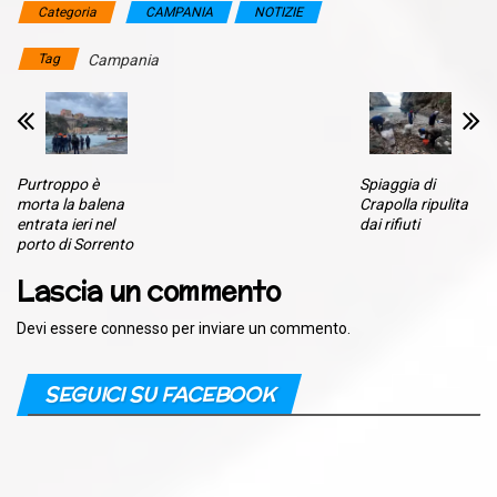
Categoria
CAMPANIA
NOTIZIE
Tag
Campania
Purtroppo è
Spiaggia di
morta la balena
Crapolla ripulita
entrata ieri nel
dai rifiuti
porto di Sorrento
Lascia un commento
Devi essere
connesso
per inviare un commento.
SEGUICI SU FACEBOOK