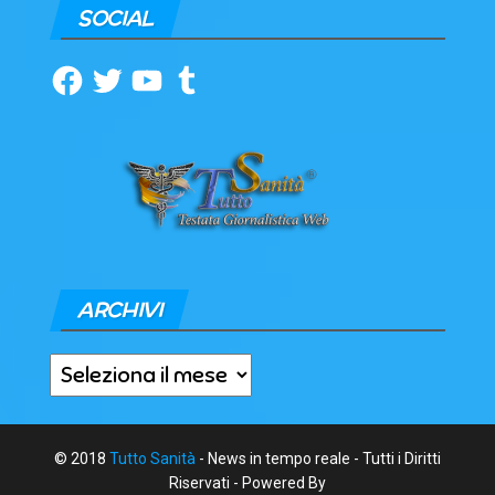
SOCIAL
Facebook
Twitter
YouTube
Tumblr
ARCHIVI
Archivi
© 2018
Tutto Sanità
- News in tempo reale - Tutti i Diritti
Riservati - Powered By