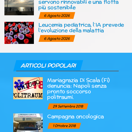
servono rinnovabili e una flotta
più sostenibile
6 Agosto 2026
Leucemia pediatrica, l’IA prevede
l’evoluzione della malattia
6 Agosto 2026
ARTICOLI POPOLARI
Mariagrazia Di Scala (Fi)
denuncia: Napoli senza
pronto soccorso
politraumi.
29 Settembre 2018
Campagna oncologica
1 Ottobre 2018