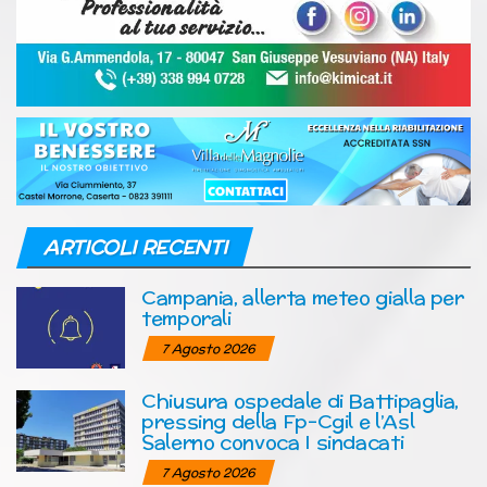
ARTICOLI RECENTI
Campania, allerta meteo gialla per
temporali
7 Agosto 2026
Chiusura ospedale di Battipaglia,
pressing della Fp-Cgil e l’Asl
Salerno convoca I sindacati
7 Agosto 2026