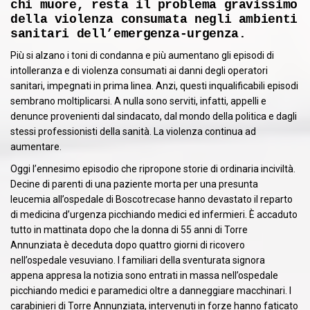
chi muore, resta il problema gravissimo
della violenza consumata negli ambienti
sanitari dell’emergenza-urgenza.
Più si alzano i toni di condanna e più aumentano gli episodi di
intolleranza e di violenza consumati ai danni degli operatori
sanitari, impegnati in prima linea. Anzi, questi inqualificabili episodi
sembrano moltiplicarsi. A nulla sono serviti, infatti, appelli e
denunce provenienti dal sindacato, dal mondo della politica e dagli
stessi professionisti della sanità. La violenza continua ad
aumentare.
Oggi l’ennesimo episodio che ripropone storie di ordinaria inciviltà.
Decine di parenti di una paziente morta per una presunta
leucemia all’ospedale di Boscotrecase hanno devastato il reparto
di medicina d’urgenza picchiando medici ed infermieri. È accaduto
tutto in mattinata dopo che la donna di 55 anni di Torre
Annunziata è deceduta dopo quattro giorni di ricovero
nell’ospedale vesuviano. I familiari della sventurata signora
appena appresa la notizia sono entrati in massa nell’ospedale
picchiando medici e paramedici oltre a danneggiare macchinari. I
carabinieri di Torre Annunziata, intervenuti in forze hanno faticato