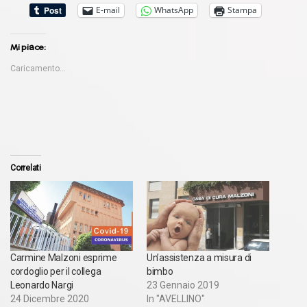
E-mail
WhatsApp
Stampa
Mi piace:
Caricamento...
Correlati
Carmine Malzoni esprime
Un’assistenza a misura di
cordoglio per il collega
bimbo
Leonardo Nargi
23 Gennaio 2019
24 Dicembre 2020
In "AVELLINO"