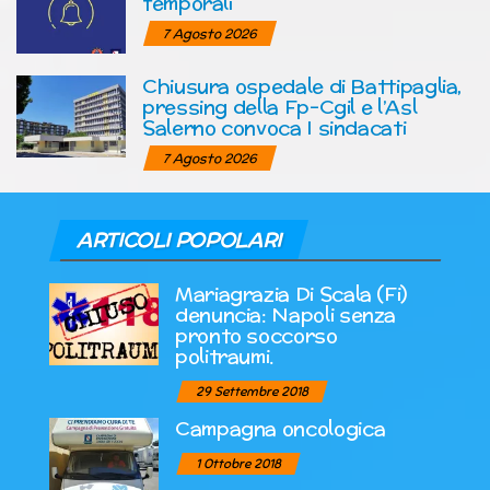
temporali
7 Agosto 2026
Chiusura ospedale di Battipaglia,
pressing della Fp-Cgil e l’Asl
Salerno convoca I sindacati
7 Agosto 2026
ARTICOLI POPOLARI
Mariagrazia Di Scala (Fi)
denuncia: Napoli senza
pronto soccorso
politraumi.
29 Settembre 2018
Campagna oncologica
1 Ottobre 2018