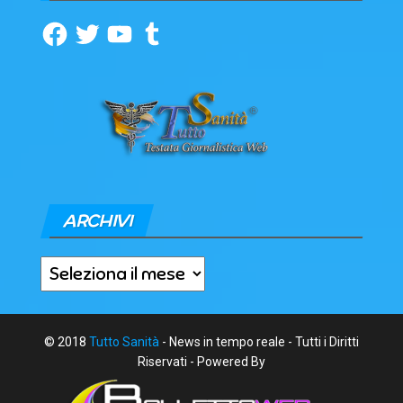
Facebook
Twitter
YouTube
Tumblr
ARCHIVI
Archivi
© 2018
Tutto Sanità
- News in tempo reale - Tutti i Diritti
Riservati - Powered By