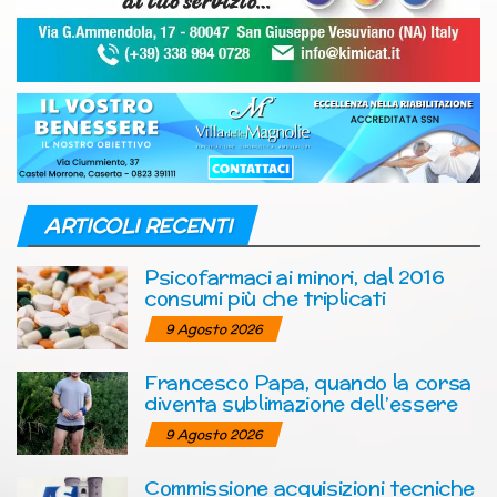
ARTICOLI RECENTI
Psicofarmaci ai minori, dal 2016
consumi più che triplicati
9 Agosto 2026
Francesco Papa, quando la corsa
diventa sublimazione dell’essere
9 Agosto 2026
Commissione acquisizioni tecniche