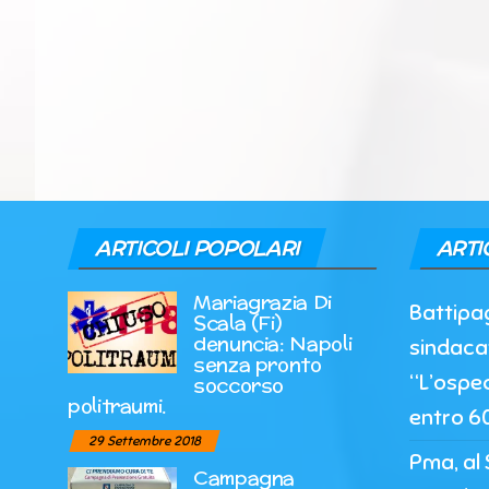
ARTICOLI POPOLARI
ARTI
Mariagrazia Di
Battipag
Scala (Fi)
denuncia: Napoli
sindaca
senza pronto
“L’ospe
soccorso
politraumi.
entro 60
29 Settembre 2018
Pma, al 
Campagna