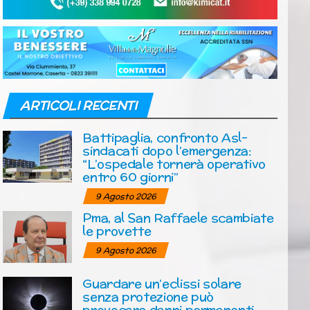
ARTICOLI RECENTI
Battipaglia, confronto Asl-
sindacati dopo l’emergenza:
“L’ospedale tornerà operativo
entro 60 giorni”
9 Agosto 2026
Pma, al San Raffaele scambiate
le provette
9 Agosto 2026
Guardare un’eclissi solare
senza protezione può
provocare danni permanenti