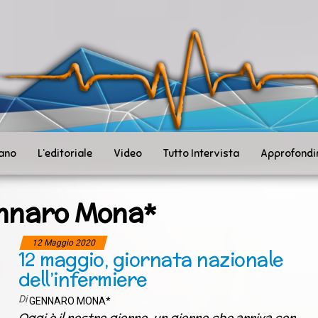
ità
toSanità
ws
mpo
le
iano
L’editoriale
Video
Tutto Intervista
Approfondi
nnaro Mona*
12 Maggio 2020
12 maggio, giornata nazionale
dell’infermiere
Di
GENNARO MONA*
Oggi è il nostro giorno, un giorno che arriva con