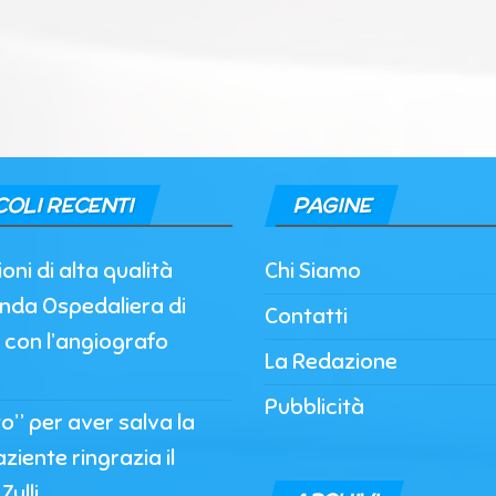
COLI RECENTI
PAGINE
oni di alta qualità
Chi Siamo
enda Ospedaliera di
Contatti
 con l’angiografo
La Redazione
Pubblicità
to” per aver salva la
paziente ringrazia il
Zulli