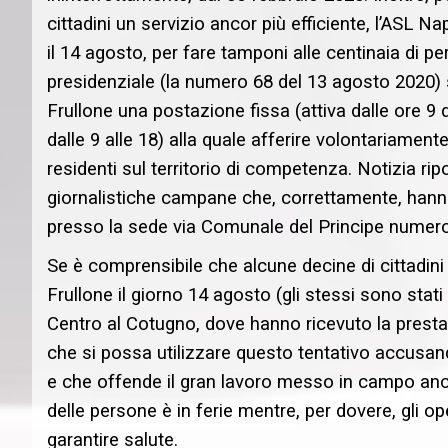
cittadini un servizio ancor più efficiente, l’ASL N
il 14 agosto, per fare tamponi alle centinaia di p
presidenziale (la numero 68 del 13 agosto 2020) s
Frullone una postazione fissa (attiva dalle ore 9 d
dalle 9 alle 18) alla quale afferire volontariamente
residenti sul territorio di competenza. Notizia ripo
giornalistiche campane che, correttamente, hanno
presso la sede via Comunale del Principe numero 1
Se è comprensibile che alcune decine di cittadin
Frullone il giorno 14 agosto (gli stessi sono stati 
Centro al Cotugno, dove hanno ricevuto la presta
che si possa utilizzare questo tentativo accusando
e che offende il gran lavoro messo in campo anch
delle persone è in ferie mentre, per dovere, gli o
garantire salute.