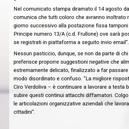
Nel comunicato stampa diramato il 14 agosto dall’A
comunica che tutti coloro che avranno inoltrato ri
giorno successivo alla postazione fissa tamponi v
Principe numero 13/A (c.d. Frullone) ove sarà po
se registrati in piattaforma a seguito invio email”.
Nessun pasticcio, dunque, se non da parte di chi a
preferisce proporre suggestioni negative che al
estremamente delicato, finalizzato a far passare
modo disordinato e confuso. “La migliore risposta
Ciro Verdoliva – è continuare a lavorare a testa
subire questi continui attacchi diffamatori. Colgo l
le articolazioni organizzative aziendali che lavora
cittadini”.