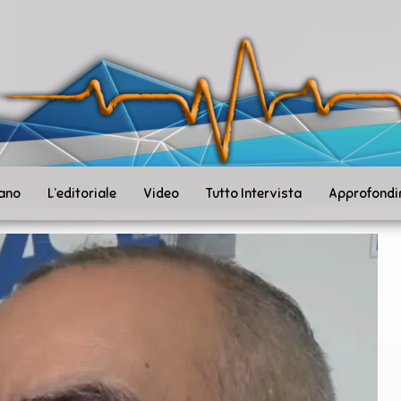
ità
toSanità
ws
mpo
le
iano
L’editoriale
Video
Tutto Intervista
Approfondi