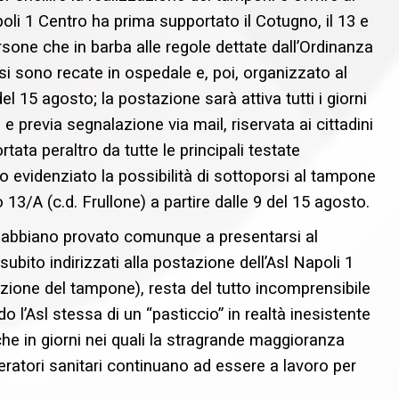
apoli 1 Centro ha prima supportato il Cotugno, il 13 e
ersone che in barba alle regole dettate dall’Ordinanza
i sono recate in ospedale e, poi, organizzato al
el 15 agosto; la postazione sarà attiva tutti i giorni
 e previa segnalazione via mail, riservata ai cittadini
rtata peraltro da tutte le principali testate
 evidenziato la possibilità di sottoporsi al tampone
3/A (c.d. Frullone) a partire dalle 9 del 15 agosto.
i abbiano provato comunque a presentarsi al
subito indirizzati alla postazione dell’Asl Napoli 1
zione del tampone), resta del tutto incomprensibile
 l’Asl stessa di un “pasticcio” in realtà inesistente
e in giorni nei quali la stragrande maggioranza
peratori sanitari continuano ad essere a lavoro per