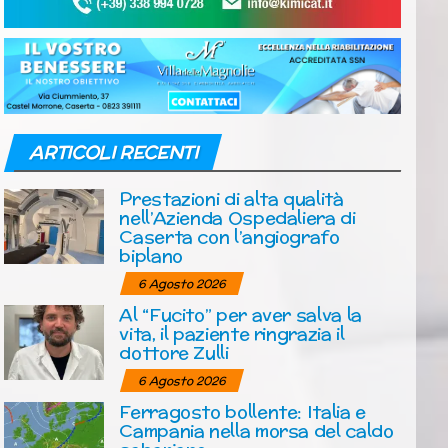
ARTICOLI RECENTI
Prestazioni di alta qualità
nell’Azienda Ospedaliera di
Caserta con l’angiografo
biplano
6 Agosto 2026
Al “Fucito” per aver salva la
vita, il paziente ringrazia il
dottore Zulli
6 Agosto 2026
Ferragosto bollente: Italia e
Campania nella morsa del caldo