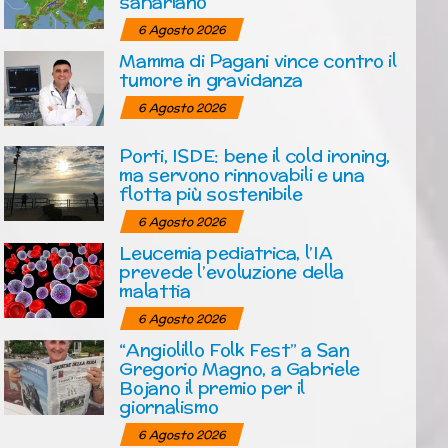
sahariano
6 Agosto 2026
Mamma di Pagani vince contro il
tumore in gravidanza
6 Agosto 2026
Porti, ISDE: bene il cold ironing,
ma servono rinnovabili e una
flotta più sostenibile
6 Agosto 2026
Leucemia pediatrica, l’IA
prevede l’evoluzione della
malattia
6 Agosto 2026
“Angiolillo Folk Fest” a San
Gregorio Magno, a Gabriele
Bojano il premio per il
giornalismo
6 Agosto 2026