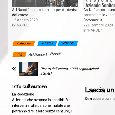
Asl Napoli 1 centro, tamponi per chi rientra
Asl Na 1, ecco alcun
dall’estero
contrastare la varian
12 Agosto 2020
Coronavirus
In "NAPOLI"
22 Dicembre 2020
In "NAPOLI"
Categoria
NAPOLI
NOTIZIE
Napoli
Tag
Asl Napoli 1
Rientri dall’estero, 6000 segnalazioni
alle Asl
Info sull'autore
Lascia u
La Redazione
Devi essere
conne
Ai lettori, che avranno la possibilità di
intervenire, alle persone malate che
potranno dire la loro senza censure, il