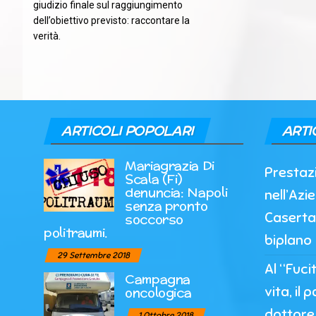
giudizio finale sul raggiungimento
dell’obiettivo previsto: raccontare la
verità.
ARTICOLI POPOLARI
ARTI
Mariagrazia Di
Prestazi
Scala (Fi)
denuncia: Napoli
nell’Azi
senza pronto
Caserta
soccorso
politraumi.
biplano
29 Settembre 2018
Al “Fuci
Campagna
vita, il 
oncologica
dottore 
1 Ottobre 2018