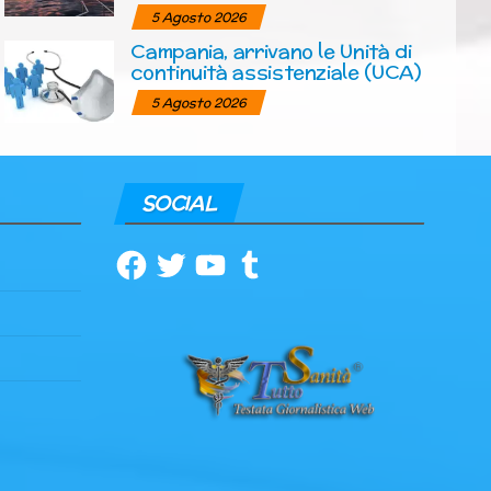
5 Agosto 2026
Campania, arrivano le Unità di
continuità assistenziale (UCA)
5 Agosto 2026
SOCIAL
Facebook
Twitter
YouTube
Tumblr