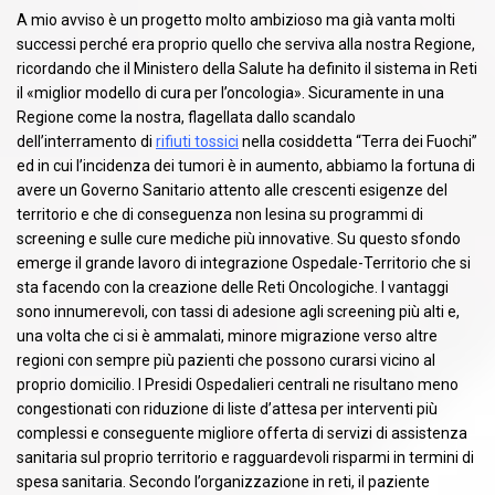
A mio avviso è un progetto molto ambizioso ma già vanta molti
successi perché era proprio quello che serviva alla nostra Regione,
ricordando che il Ministero della Salute ha definito il sistema in Reti
il «miglior modello di cura per l’oncologia». Sicuramente in una
Regione come la nostra, flagellata dallo scandalo
dell’interramento di
rifiuti tossici
nella cosiddetta “Terra dei Fuochi”
ed in cui l’incidenza dei tumori è in aumento, abbiamo la fortuna di
avere un Governo Sanitario attento alle crescenti esigenze del
territorio e che di conseguenza non lesina su programmi di
screening e sulle cure mediche più innovative. Su questo sfondo
emerge il grande lavoro di integrazione Ospedale-Territorio che si
sta facendo con la creazione delle Reti Oncologiche. I vantaggi
sono innumerevoli, con tassi di adesione agli screening più alti e,
una volta che ci si è ammalati, minore migrazione verso altre
regioni con sempre più pazienti che possono curarsi vicino al
proprio domicilio. I Presidi Ospedalieri centrali ne risultano meno
congestionati con riduzione di liste d’attesa per interventi più
complessi e conseguente migliore offerta di servizi di assistenza
sanitaria sul proprio territorio e ragguardevoli risparmi in termini di
spesa sanitaria. Secondo l’organizzazione in reti, il paziente