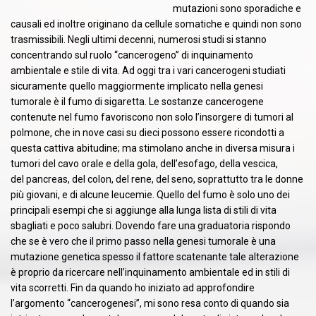
mutazioni sono sporadiche e
causali ed inoltre originano da cellule somatiche e quindi non sono
trasmissibili. Negli ultimi decenni, numerosi studi si stanno
concentrando sul ruolo “cancerogeno” di inquinamento
ambientale e stile di vita. Ad oggi tra i vari cancerogeni studiati
sicuramente quello maggiormente implicato nella genesi
tumorale è il fumo di sigaretta. Le sostanze cancerogene
contenute nel fumo favoriscono non solo l’insorgere di tumori al
polmone, che in nove casi su dieci possono essere ricondotti a
questa cattiva abitudine; ma stimolano anche in diversa misura i
tumori del cavo orale e della gola, dell’esofago, della vescica,
del pancreas, del colon, del rene, del seno, soprattutto tra le donne
più giovani, e di alcune leucemie. Quello del fumo è solo uno dei
principali esempi che si aggiunge alla lunga lista di stili di vita
sbagliati e poco salubri. Dovendo fare una graduatoria rispondo
che se è vero che il primo passo nella genesi tumorale è una
mutazione genetica spesso il fattore scatenante tale alterazione
è proprio da ricercare nell’inquinamento ambientale ed in stili di
vita scorretti. Fin da quando ho iniziato ad approfondire
l’argomento “cancerogenesi”, mi sono resa conto di quando sia