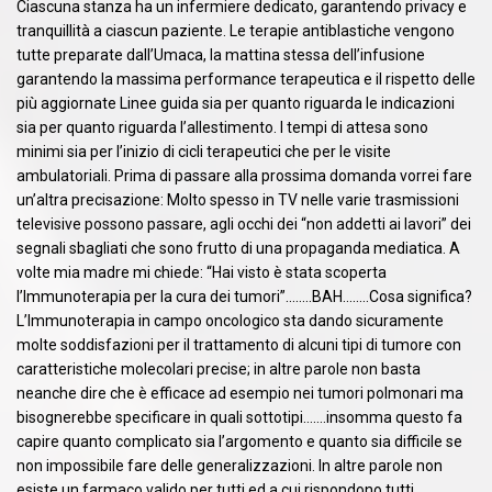
Ciascuna stanza ha un infermiere dedicato, garantendo privacy e
tranquillità a ciascun paziente. Le terapie antiblastiche vengono
tutte preparate dall’Umaca, la mattina stessa dell’infusione
garantendo la massima performance terapeutica e il rispetto delle
più aggiornate Linee guida sia per quanto riguarda le indicazioni
sia per quanto riguarda l’allestimento. I tempi di attesa sono
minimi sia per l’inizio di cicli terapeutici che per le visite
ambulatoriali. Prima di passare alla prossima domanda vorrei fare
un’altra precisazione: Molto spesso in TV nelle varie trasmissioni
televisive possono passare, agli occhi dei “non addetti ai lavori” dei
segnali sbagliati che sono frutto di una propaganda mediatica. A
volte mia madre mi chiede: “Hai visto è stata scoperta
l’Immunoterapia per la cura dei tumori”……..BAH……..Cosa significa?
L’Immunoterapia in campo oncologico sta dando sicuramente
molte soddisfazioni per il trattamento di alcuni tipi di tumore con
caratteristiche molecolari precise; in altre parole non basta
neanche dire che è efficace ad esempio nei tumori polmonari ma
bisognerebbe specificare in quali sottotipi…….insomma questo fa
capire quanto complicato sia l’argomento e quanto sia difficile se
non impossibile fare delle generalizzazioni. In altre parole non
esiste un farmaco valido per tutti ed a cui rispondono tutti.