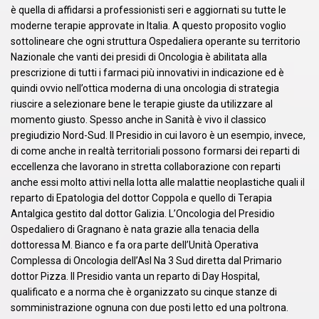
è quella di affidarsi a professionisti seri e aggiornati su tutte le
moderne terapie approvate in Italia. A questo proposito voglio
sottolineare che ogni struttura Ospedaliera operante su territorio
Nazionale che vanti dei presidi di Oncologia è abilitata alla
prescrizione di tutti i farmaci più innovativi in indicazione ed è
quindi ovvio nell’ottica moderna di una oncologia di strategia
riuscire a selezionare bene le terapie giuste da utilizzare al
momento giusto. Spesso anche in Sanità è vivo il classico
pregiudizio Nord-Sud. Il Presidio in cui lavoro è un esempio, invece,
di come anche in realtà territoriali possono formarsi dei reparti di
eccellenza che lavorano in stretta collaborazione con reparti
anche essi molto attivi nella lotta alle malattie neoplastiche quali il
reparto di Epatologia del dottor Coppola e quello di Terapia
Antalgica gestito dal dottor Galizia. L’Oncologia del Presidio
Ospedaliero di Gragnano è nata grazie alla tenacia della
dottoressa M. Bianco e fa ora parte dell’Unità Operativa
Complessa di Oncologia dell’Asl Na 3 Sud diretta dal Primario
dottor Pizza. Il Presidio vanta un reparto di Day Hospital,
qualificato e a norma che è organizzato su cinque stanze di
somministrazione ognuna con due posti letto ed una poltrona.