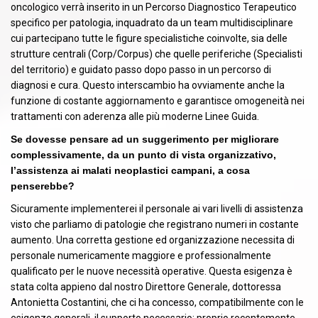
oncologico verrà inserito in un Percorso Diagnostico Terapeutico
specifico per patologia, inquadrato da un team multidisciplinare
cui partecipano tutte le figure specialistiche coinvolte, sia delle
strutture centrali (Corp/Corpus) che quelle periferiche (Specialisti
del territorio) e guidato passo dopo passo in un percorso di
diagnosi e cura. Questo interscambio ha ovviamente anche la
funzione di costante aggiornamento e garantisce omogeneità nei
trattamenti con aderenza alle più moderne Linee Guida.
Se dovesse pensare ad un suggerimento per migliorare
complessivamente, da un punto di vista organizzativo,
l’assistenza ai malati neoplastici campani, a cosa
penserebbe?
Sicuramente implementerei il personale ai vari livelli di assistenza
visto che parliamo di patologie che registrano numeri in costante
aumento. Una corretta gestione ed organizzazione necessita di
personale numericamente maggiore e professionalmente
qualificato per le nuove necessità operative. Questa esigenza è
stata colta appieno dal nostro Direttore Generale, dottoressa
Antonietta Costantini, che ci ha concesso, compatibilmente con le
esigenze generali, il supporto necessario; proprio recentemente