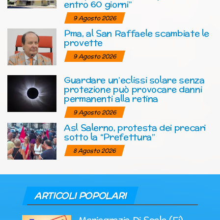
entro 60 giorni”
9 Agosto 2026
Pma, al San Raffaele scambiate le
provette
9 Agosto 2026
Guardare un’eclissi solare senza
protezione può provocare danni
permanenti alla retina
9 Agosto 2026
Asl Salerno, protesta dei precari
sotto la “Prefettura”
8 Agosto 2026
ARTICOLI POPOLARI
Mariagrazia Di Scala (Fi)