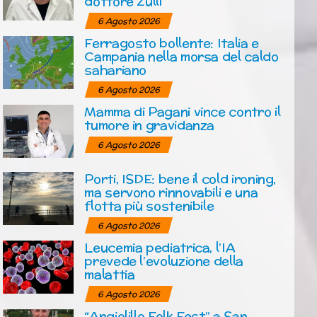
dottore Zulli
6 Agosto 2026
Ferragosto bollente: Italia e
Campania nella morsa del caldo
sahariano
6 Agosto 2026
Mamma di Pagani vince contro il
tumore in gravidanza
6 Agosto 2026
Porti, ISDE: bene il cold ironing,
ma servono rinnovabili e una
flotta più sostenibile
6 Agosto 2026
Leucemia pediatrica, l’IA
prevede l’evoluzione della
malattia
6 Agosto 2026
“Angiolillo Folk Fest” a San