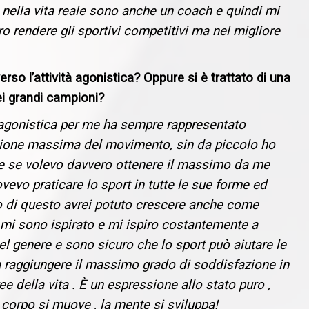
poi nella vita reale sono anche un coach e quindi mi
o rendere gli sportivi competitivi ma nel migliore
verso l’attività agonistica? Oppure si è trattato di una
ei grandi campioni?
à agonistica per me ha sempre rappresentato
ione massima del movimento, sin da piccolo ho
e se volevo davvero ottenere il massimo da me
vevo praticare lo sport in tutte le sue forme ed
o di questo avrei potuto crescere anche come
 mi sono ispirato e mi ispiro costantemente a
el genere e sono sicuro che lo sport può aiutare le
 raggiungere il massimo grado di soddisfazione in
ree della vita . È un espressione allo stato puro ,
 corpo si muove , la mente si sviluppa!