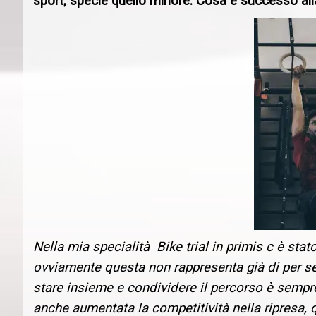
sport, specie quello minore. Cosa è successo all
Nella mia specialità Bike trial in primis c è s
ovviamente questa non rappresenta già di per se
stare insieme e condividere il percorso è semp
anche aumentata la competitività nella ripresa, 