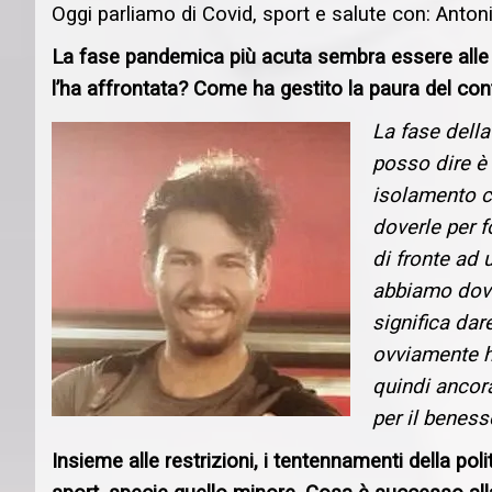
Oggi parliamo di Covid, sport e salute con: Anton
La fase pandemica più acuta sembra essere alle 
l’ha affrontata? Come ha gestito la paura del conta
La fase della
posso dire è 
isolamento ci
doverle per f
di fronte ad u
abbiamo dovu
significa dar
ovviamente ha
quindi ancor
per il beness
Insieme alle restrizioni, i tentennamenti della po