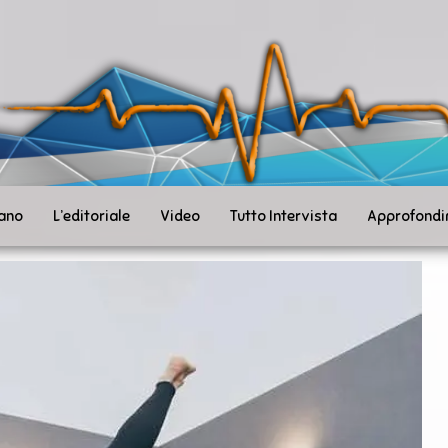
ità
toSanità
ws
mpo
le
iano
L’editoriale
Video
Tutto Intervista
Approfondi