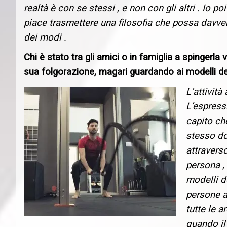
realtà è con se stessi , e non con gli altri . Io 
piace trasmettere una filosofia che possa davver
dei modi .
Chi è stato tra gli amici o in famiglia a spingerla 
sua folgorazione, magari guardando ai modelli d
L’attivit
L’espress
capito ch
stesso do
attravers
persona ,
modelli d
persone a
tutte le a
quando il