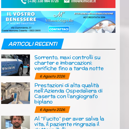
ARTICOLI RECENTI
Sorrento, maxi controlli su
charter e imbarcazioni:
verifiche fino a tarda notte
6 Agosto 2026
Prestazioni di alta qualità
nell’Azienda Ospedaliera di
Caserta con l’angiografo
biplano
6 Agosto 2026
Al “Fucito” per aver salva la
vita, il paziente ringrazia il