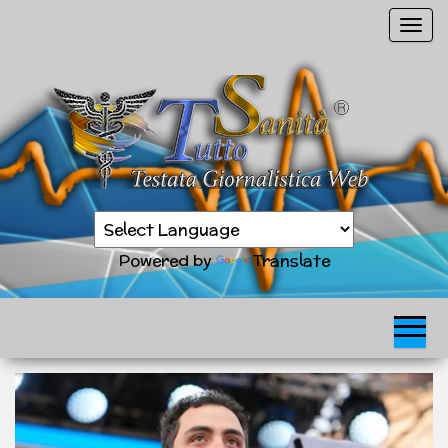
Vai
C
al
o
contenuto
m
m
u
t
a
n
Sanità
a
TuttoSanità
news
v
in
Powered by
Translate
tempo
i
reale
g
a
z
i
o
n
e