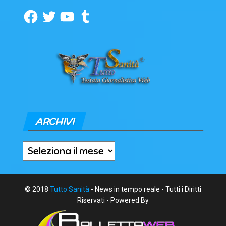
Facebook
Twitter
YouTube
Tumblr
ARCHIVI
Archivi
© 2018
Tutto Sanità
- News in tempo reale - Tutti i Diritti
Riservati - Powered By