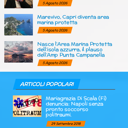
5 Agosto 2026
Marevivo, Capri diventa area
marina protetta
5 Agosto 2026
Nasce l’Area Marina Protetta
dell’isola azzurra, il plauso
dell’Amp Punta Campanella
5 Agosto 2026
ARTICOLI POPOLARI
Mariagrazia Di Scala (Fi)
denuncia: Napoli senza
pronto soccorso
politraumi.
29 Settembre 2018