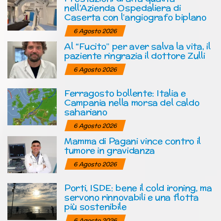
nell’Azienda Ospedaliera di
Caserta con l’angiografo biplano
6 Agosto 2026
Al “Fucito” per aver salva la vita, il
paziente ringrazia il dottore Zulli
6 Agosto 2026
Ferragosto bollente: Italia e
Campania nella morsa del caldo
sahariano
6 Agosto 2026
Mamma di Pagani vince contro il
tumore in gravidanza
6 Agosto 2026
Porti, ISDE: bene il cold ironing, ma
servono rinnovabili e una flotta
più sostenibile
6 Agosto 2026