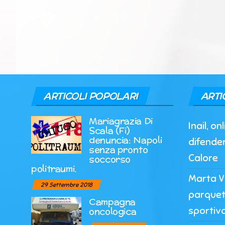
ARTICOLI POPOLARI
ARTI
Mariagrazia Di
Inail, o
Scala (Fi)
denuncia: Napoli
difender
senza pronto
Calore
soccorso
politraumi.
Marta Vi
29 Settembre 2018
parquet
Campagna
sportiv
oncologica