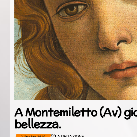
A Montemiletto (Av) gio
bellezza.
Di
LA REDAZIONE