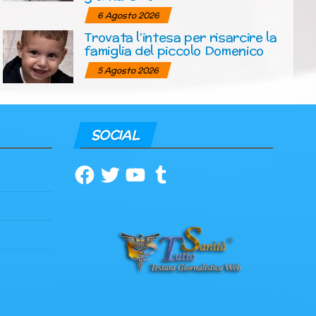
6 Agosto 2026
Trovata l’intesa per risarcire la
famiglia del piccolo Domenico
5 Agosto 2026
SOCIAL
Facebook
Twitter
YouTube
Tumblr