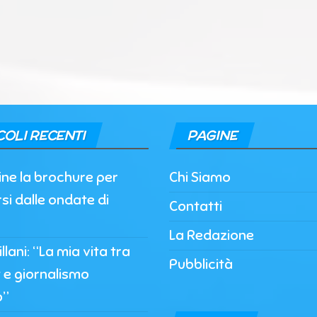
COLI RECENTI
PAGINE
nline la brochure per
Chi Siamo
si dalle ondate di
Contatti
La Redazione
llani: “La mia vita tra
Pubblicità
 e giornalismo
o”