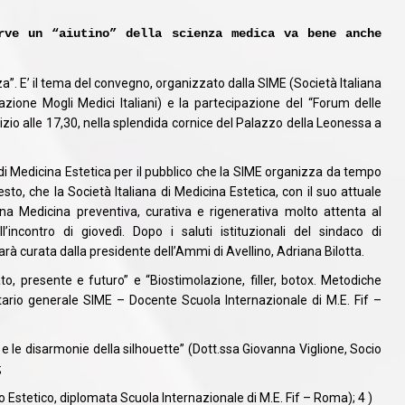
rve un “aiutino” della scienza medica va bene anche
”. E’ il tema del convegno, organizzato dalla SIME (Società Italiana
azione Mogli Medici Italiani) e la partecipazione del “Forum delle
izio alle 17,30, nella splendida cornice del Palazzo della Leonessa a
 di Medicina Estetica per il pubblico che la SIME organizza da tempo
 resto, che la Società Italiana di Medicina Estetica, con il suo attuale
na Medicina preventiva, curativa e rigenerativa molto attenta al
incontro di giovedì. Dopo i saluti istituzionali del sindaco di
rà curata dalla presidente dell’Ammi di Avellino, Adriana Bilotta.
o, presente e futuro” e “Biostimolazione, filler, botox. Metodiche
tario generale SIME – Docente Scuola Internazionale di M.E. Fif –
e e le disarmonie della silhouette” (Dott.ssa Giovanna Viglione, Socio
;
Estetico, diplomata Scuola Internazionale di M.E. Fif – Roma); 4 )