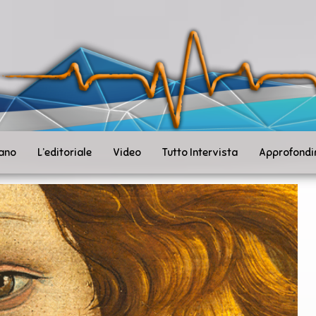
ità
toSanità
ws
mpo
le
iano
L’editoriale
Video
Tutto Intervista
Approfondi