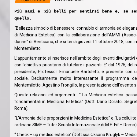
9 Ottobre 2018
Più sani e più belli per sentirsi bene e, se se
quello.
“Bellezza simbolo di benessere: connubio di armonia ed eleganza
di Medicina Estetica) con la collaborazione dell’AMMI (Associ
donne” di Venticano, che si terrà giovedì 11 ottobre 2018, con in
Montemiletto.
L’appuntamento si inserisce nell’ambito degli eventi divulgativi
con l’obiettivo prioritario di tutelare i pazienti. E’ dal 1975, del
presidente, Professor Emanuele Bartoletti, è presente con u
sociale. Decisamente molto interessante il programma dell’
Montemiletto, Agostino Frongillo, la presentazione dell’evento sa
Queste relazioni ed argomenti: “ La Medicina estetica: passat
fondamentali in Medicina Estetica” (Dott. Dario Dorato, Segre
Roma);
“L’Armonia delle proporzioni in Medicina Estetica” e “La cellulit
ordinario SIME – Tutor Scuola Internazionale di M.E. Fif – Roma)
“ Check – up medico estetico” (Dott.ssa Oksana Kruglyk – Medico 