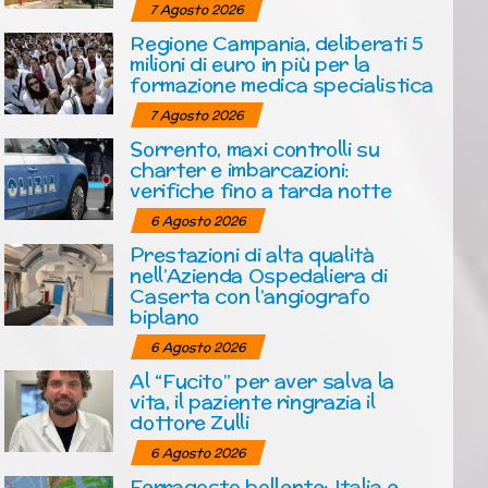
7 Agosto 2026
Regione Campania, deliberati 5
milioni di euro in più per la
formazione medica specialistica
7 Agosto 2026
Sorrento, maxi controlli su
charter e imbarcazioni:
verifiche fino a tarda notte
6 Agosto 2026
Prestazioni di alta qualità
nell’Azienda Ospedaliera di
Caserta con l’angiografo
biplano
6 Agosto 2026
Al “Fucito” per aver salva la
vita, il paziente ringrazia il
dottore Zulli
6 Agosto 2026
Ferragosto bollente: Italia e