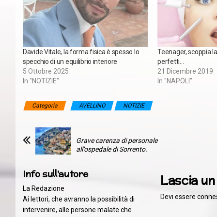
Davide Vitale, la forma fisica è spesso lo
Teenager, scoppia l
specchio di un equilibrio interiore
perfetti…
5 Ottobre 2025
21 Dicembre 2019
In "NOTIZIE"
In "NAPOLI"
Categoria
AVELLINO
NOTIZIE
Grave carenza di personale
all’ospedale di Sorrento.
Info sull'autore
Lascia u
La Redazione
Devi essere
conne
Ai lettori, che avranno la possibilità di
intervenire, alle persone malate che