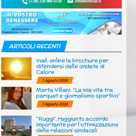
ARTICOLI RECENTI
Inail, online la brochure per
difendersi dalle ondate di
Calore
7 Agosto 2026
Marta Villani: “La mia vita tra
parquet e giornalismo sportivo”
7 Agosto 2026
“Ruggi”, raggiunto accordo
importante per l’ottimizzazione
delle relazioni sindacali