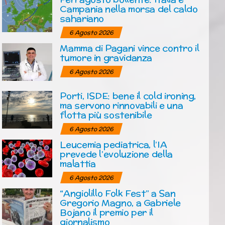
Campania nella morsa del caldo
sahariano
6 Agosto 2026
Mamma di Pagani vince contro il
tumore in gravidanza
6 Agosto 2026
Porti, ISDE: bene il cold ironing,
ma servono rinnovabili e una
flotta più sostenibile
6 Agosto 2026
Leucemia pediatrica, l’IA
prevede l’evoluzione della
malattia
6 Agosto 2026
“Angiolillo Folk Fest” a San
Gregorio Magno, a Gabriele
Bojano il premio per il
giornalismo