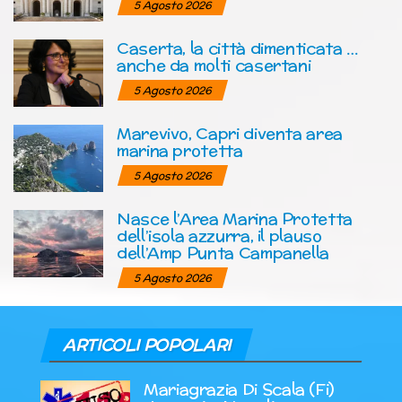
5 Agosto 2026
Caserta, la città dimenticata …
anche da molti casertani
5 Agosto 2026
Marevivo, Capri diventa area
marina protetta
5 Agosto 2026
Nasce l’Area Marina Protetta
dell’isola azzurra, il plauso
dell’Amp Punta Campanella
5 Agosto 2026
ARTICOLI POPOLARI
Mariagrazia Di Scala (Fi)