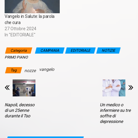
Vangelo in Salute: la parola
che cura
27 Ottobre 2024
In "EDITORIALE"
Categoria
CAMPANIA
EDITORIALE
NOTIZIE
PRIMO PIANO
vangelo
Tag
nozze
Napoli, decesso
Un medico o
di un 25enne
infermiere su tre
durante il Tso
soffre di
depressione