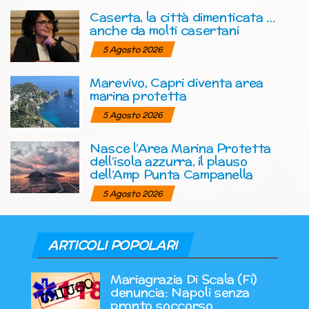
Caserta, la città dimenticata …
anche da molti casertani
5 Agosto 2026
Marevivo, Capri diventa area
marina protetta
5 Agosto 2026
Nasce l’Area Marina Protetta
dell’isola azzurra, il plauso
dell’Amp Punta Campanella
5 Agosto 2026
ARTICOLI POPOLARI
Mariagrazia Di Scala (Fi)
denuncia: Napoli senza
pronto soccorso