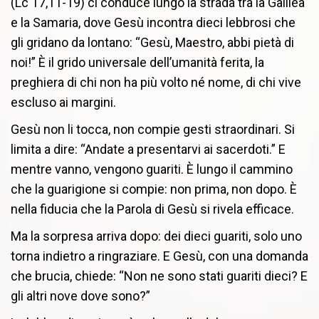
(Lc 17,11-19) ci conduce lungo la strada tra la Galilea
e la Samaria, dove Gesù incontra dieci lebbrosi che
gli gridano da lontano: “Gesù, Maestro, abbi pietà di
noi!” È il grido universale dell’umanità ferita, la
preghiera di chi non ha più volto né nome, di chi vive
escluso ai margini.
Gesù non li tocca, non compie gesti straordinari. Si
limita a dire: “Andate a presentarvi ai sacerdoti.” E
mentre vanno, vengono guariti. È lungo il cammino
che la guarigione si compie: non prima, non dopo. È
nella fiducia che la Parola di Gesù si rivela efficace.
Ma la sorpresa arriva dopo: dei dieci guariti, solo uno
torna indietro a ringraziare. E Gesù, con una domanda
che brucia, chiede: “Non ne sono stati guariti dieci? E
gli altri nove dove sono?”