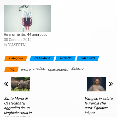
Risarcimento…44 anni dopo
30 Gennaio 2019
In "CASERTA"
Categoria
CAMPANIA
NOTIZIE
SALERNO
medico
Salerno
Tag
errore
risarcimento
Santa Maria di
Vangelo in salute,
Castellabate,
la Parola che
aggredito da un
cura: il giudice
cinghiale versa in
iniquo