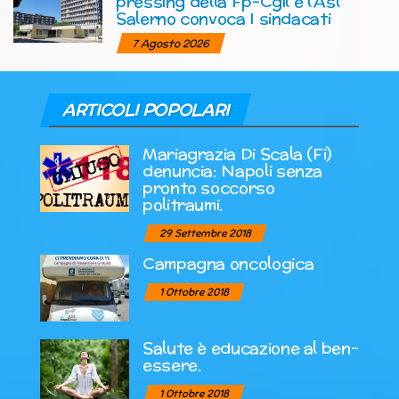
pressing della Fp-Cgil e l’Asl
Salerno convoca I sindacati
7 Agosto 2026
ARTICOLI POPOLARI
Mariagrazia Di Scala (Fi)
denuncia: Napoli senza
pronto soccorso
politraumi.
29 Settembre 2018
Campagna oncologica
1 Ottobre 2018
Salute è educazione al ben-
essere.
1 Ottobre 2018