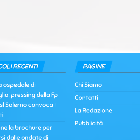
COLI RECENTI
PAGINE
a ospedale di
Chi Siamo
lia, pressing della Fp-
Contatti
’Asl Salerno convoca I
La Redazione
ti
Pubblicità
nline la brochure per
si dalle ondate di