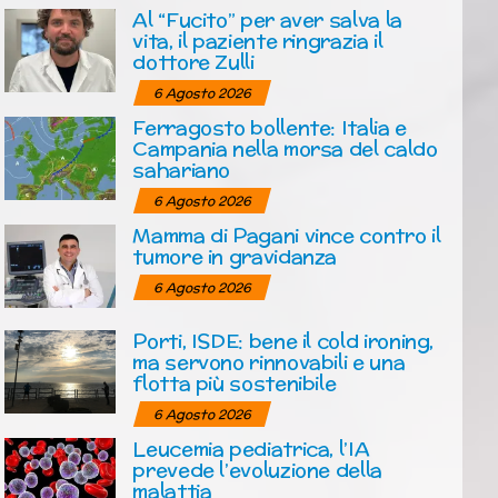
Al “Fucito” per aver salva la
vita, il paziente ringrazia il
dottore Zulli
6 Agosto 2026
Ferragosto bollente: Italia e
Campania nella morsa del caldo
sahariano
6 Agosto 2026
Mamma di Pagani vince contro il
tumore in gravidanza
6 Agosto 2026
Porti, ISDE: bene il cold ironing,
ma servono rinnovabili e una
flotta più sostenibile
6 Agosto 2026
Leucemia pediatrica, l’IA
prevede l’evoluzione della
malattia