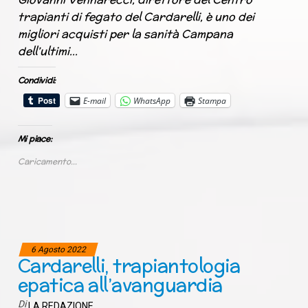
trapianti di fegato del Cardarelli, è uno dei
migliori acquisti per la sanità Campana
dell’ultimi…
Condividi:
E-mail
WhatsApp
Stampa
Mi piace:
Caricamento...
6 Agosto 2022
Cardarelli, trapiantologia
epatica all’avanguardia
Di
LA REDAZIONE