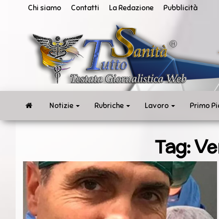
Vai
Chi siamo
Contatti
La Redazione
Pubblicità
al
contenuto
San
Tut
ne
in
te
rea
Notizie
Rubriche
Lavoro
Primo P
Tag:
Ve