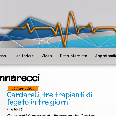
ità
toSanità
ws
mpo
le
iano
L’editoriale
Video
Tutto Intervista
Approfondi
nnarecci
12 Agosto 2024
Cardarelli, tre trapianti di
fegato in tre giorni
Di
MANTO
Giovanni Vennarecci, direttore del Centro