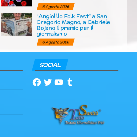
6 Agosto 2026
“Angiolillo Folk Fest” a San
Gregorio Magno, a Gabriele
Bojano il premio per il
giornalismo
6 Agosto 2026
SOCIAL
Facebook
Twitter
YouTube
Tumblr