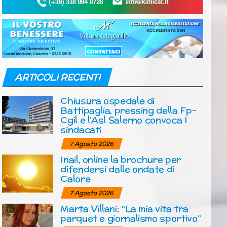
ARTICOLI RECENTI
Chiusura ospedale di
Battipaglia, pressing della Fp-
Cgil e l’Asl Salerno convoca I
sindacati
7 Agosto 2026
Inail, online la brochure per
difendersi dalle ondate di
Calore
7 Agosto 2026
Marta Villani: “La mia vita tra
parquet e giornalismo sportivo”