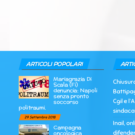
ARTICOLI POPOLARI
ARTI
Mariagrazia Di
Chiusur
Scala (Fi)
denuncia: Napoli
Battipag
senza pronto
Cgil e l
soccorso
politraumi.
sindaca
29 Settembre 2018
Inail, o
Campagna
difender
oncologica