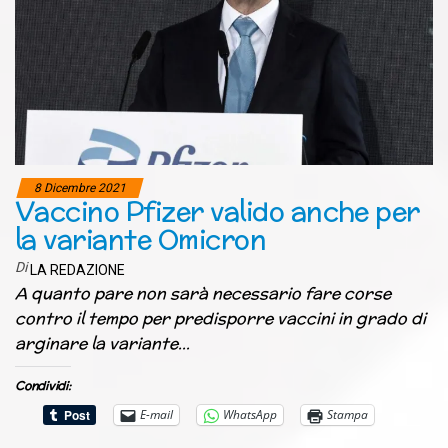
8 Dicembre 2021
Vaccino Pfizer valido anche per
la variante Omicron
Di
LA REDAZIONE
A quanto pare non sarà necessario fare corse
contro il tempo per predisporre vaccini in grado di
arginare la variante…
Condividi:
E-mail
WhatsApp
Stampa