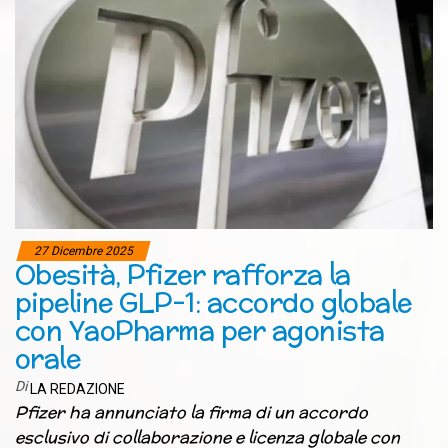
27 Dicembre 2025
Obesità, Pfizer rafforza la
pipeline GLP-1: accordo globale
con YaoPharma per agonista
orale
Di
LA REDAZIONE
Pfizer ha annunciato la firma di un accordo
esclusivo di collaborazione e licenza globale con