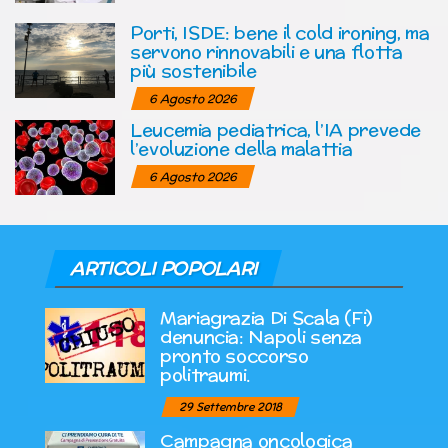
Porti, ISDE: bene il cold ironing, ma
servono rinnovabili e una flotta
più sostenibile
6 Agosto 2026
Leucemia pediatrica, l’IA prevede
l’evoluzione della malattia
6 Agosto 2026
ARTICOLI POPOLARI
Mariagrazia Di Scala (Fi)
denuncia: Napoli senza
pronto soccorso
politraumi.
29 Settembre 2018
Campagna oncologica