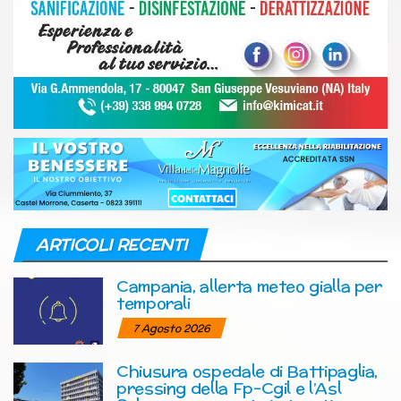
ARTICOLI RECENTI
Campania, allerta meteo gialla per
temporali
7 Agosto 2026
Chiusura ospedale di Battipaglia,
pressing della Fp-Cgil e l’Asl