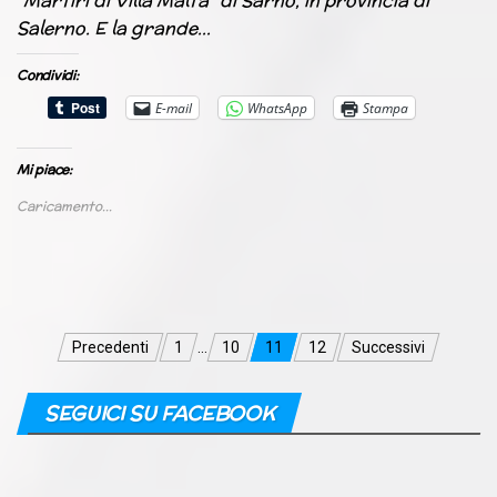
“Martiri di Villa Malta” di Sarno, in provincia di
Salerno. E la grande…
Condividi:
E-mail
WhatsApp
Stampa
Mi piace:
Caricamento...
Navigazione
Precedenti
1
…
10
11
12
Successivi
articoli
SEGUICI SU FACEBOOK