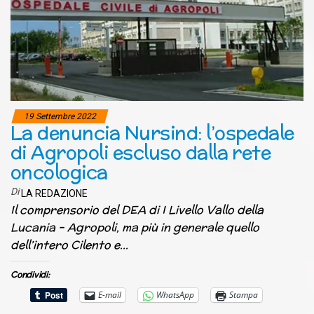
19 Settembre 2022
La denuncia Nursind: l’ospedale
di Agropoli escluso dalla rete
oncologica
Di
LA REDAZIONE
Il comprensorio del DEA di I Livello Vallo della
Lucania – Agropoli, ma più in generale quello
dell’intero Cilento e…
Condividi:
E-mail
WhatsApp
Stampa