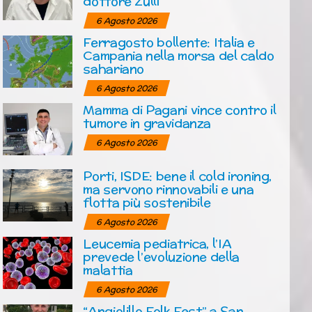
dottore Zulli
6 Agosto 2026
Ferragosto bollente: Italia e
Campania nella morsa del caldo
sahariano
6 Agosto 2026
Mamma di Pagani vince contro il
tumore in gravidanza
6 Agosto 2026
Porti, ISDE: bene il cold ironing,
ma servono rinnovabili e una
flotta più sostenibile
6 Agosto 2026
Leucemia pediatrica, l’IA
prevede l’evoluzione della
malattia
6 Agosto 2026
“Angiolillo Folk Fest” a San