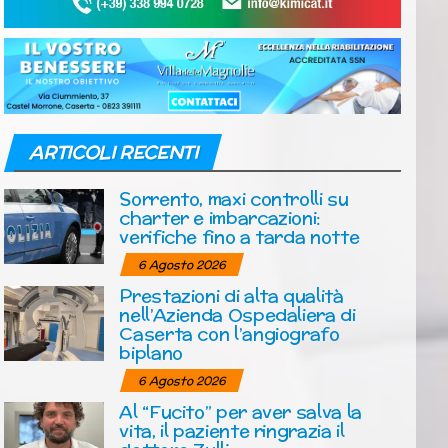
ARTICOLI RECENTI
Sorrento, maxi controlli su
charter e imbarcazioni:
verifiche fino a tarda notte
6 Agosto 2026
Prestazioni di alta qualità
nell’Azienda Ospedaliera di
Caserta con l’angiografo
biplano
6 Agosto 2026
Al “Fucito” per aver salva la
vita, il paziente ringrazia il