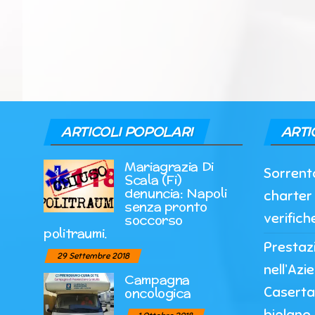
ARTICOLI POPOLARI
ARTI
Mariagrazia Di
Sorrento
Scala (Fi)
denuncia: Napoli
charter 
senza pronto
verifich
soccorso
politraumi.
Prestazi
29 Settembre 2018
nell’Azi
Campagna
Caserta
oncologica
biplano