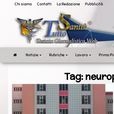
Vai
Chi siamo
Contatti
La Redazione
Pubblicità
al
contenuto
San
Tut
ne
in
te
rea
Notizie
Rubriche
Lavoro
Primo P
Tag:
neuro