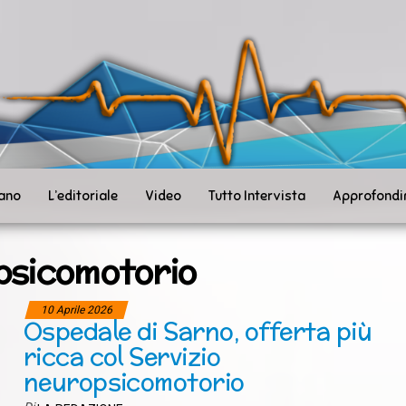
ità
toSanità
ws
mpo
le
iano
L’editoriale
Video
Tutto Intervista
Approfondi
psicomotorio
10 Aprile 2026
Ospedale di Sarno, offerta più
ricca col Servizio
neuropsicomotorio