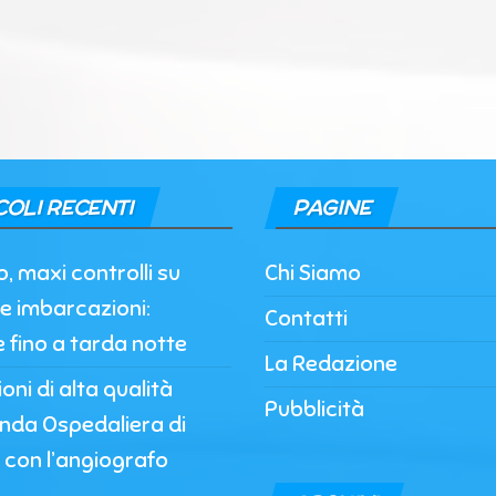
COLI RECENTI
PAGINE
, maxi controlli su
Chi Siamo
e imbarcazioni:
Contatti
e fino a tarda notte
La Redazione
oni di alta qualità
Pubblicità
enda Ospedaliera di
 con l’angiografo