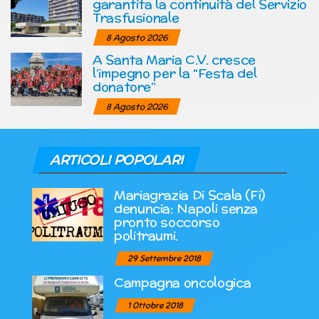
garantita la continuità del Servizio
Trasfusionale
8 Agosto 2026
A Santa Maria C.V. cresce
l’impegno per la “Festa del
donatore”
8 Agosto 2026
ARTICOLI POPOLARI
Mariagrazia Di Scala (Fi)
denuncia: Napoli senza
pronto soccorso
politraumi.
29 Settembre 2018
Campagna oncologica
1 Ottobre 2018