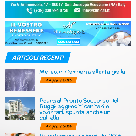
ARTICOLI RECENTI
Meteo, in Campania allerta gialla
9 Agosto 2026
Paura al Pronto Soccorso del
Ruggi: aggrediti sanitari e
volontari, spunta anche un
coltello
9 Agosto 2026
Psicofarmaci ai minori, dal 2016