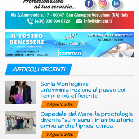
ARTICOLI RECENTI
Sonia Montegiove,
un’amministrazione al passo coi
tempi è più efficiente
8 Agosto 2026
Ospedale del Mare, la proctologia
diventa “su misura”: in ambulatorio
arriva anche l’ipnosi clinica
8 Agosto 2026