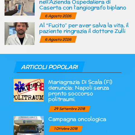
nell’Azienda Ospedaliera di
Caserta con l’angiografo biplano
6 Agosto 2026
Al “Fucito” per aver salva la vita, il
paziente ringrazia il dottore Zulli
6 Agosto 2026
ARTICOLI POPOLARI
Mariagrazia Di Scala (Fi)
denuncia: Napoli senza
pronto soccorso
politraumi.
29 Settembre 2018
Campagna oncologica
1 Ottobre 2018