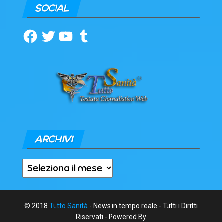
SOCIAL
Facebook
Twitter
YouTube
Tumblr
ARCHIVI
Archivi
© 2018
Tutto Sanità
- News in tempo reale - Tutti i Diritti
Riservati - Powered By