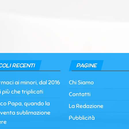
COLI RECENTI
PAGINE
maci ai minori, dal 2016
Chi Siamo
più che triplicati
Contatti
co Papa, quando la
La Redazione
iventa sublimazione
Pubblicità
ere