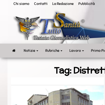
Vai
Chi siamo
Contatti
La Redazione
Pubblicità
al
contenuto
San
Tut
ne
in
te
rea
Notizie
Rubriche
Lavoro
Primo P
Tag:
Distret