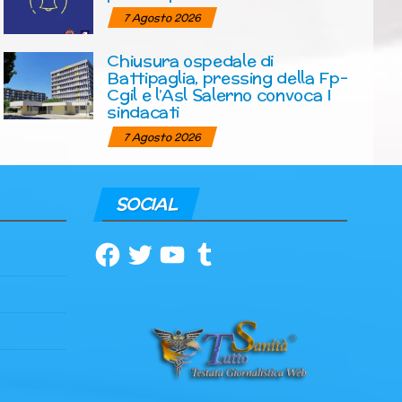
7 Agosto 2026
Chiusura ospedale di
Battipaglia, pressing della Fp-
Cgil e l’Asl Salerno convoca I
sindacati
7 Agosto 2026
SOCIAL
Facebook
Twitter
YouTube
Tumblr