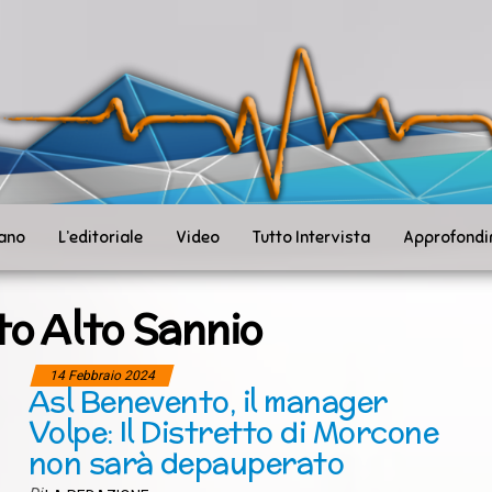
ità
toSanità
ws
mpo
le
iano
L’editoriale
Video
Tutto Intervista
Approfondi
to Alto Sannio
14 Febbraio 2024
Asl Benevento, il manager
Volpe: Il Distretto di Morcone
non sarà depauperato