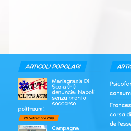
ARTICOLI POPOLARI
ARTI
Mariagrazia Di
Psicofar
Scala (Fi)
denuncia: Napoli
consumi 
senza pronto
soccorso
Frances
politraumi.
corsa d
29 Settembre 2018
dell’ess
Campagna