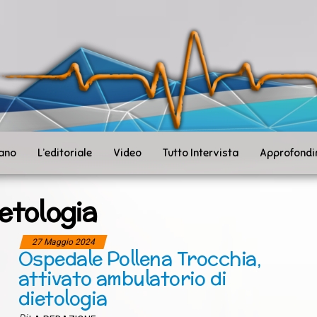
ità
toSanità
ws
mpo
le
iano
L’editoriale
Video
Tutto Intervista
Approfondi
etologia
27 Maggio 2024
Ospedale Pollena Trocchia,
attivato ambulatorio di
dietologia