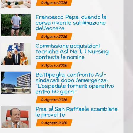
9 Agosto 2026
Francesco Papa, quando la
corsa diventa sublimazione
dell’essere
9 Agosto 2026
Commissione acquisizioni
tecniche Asl Na 1, il Nursing
contesta le nomine
9 Agosto 2026
Battipaglia, confronto Asl-
sindacati dopo l’emergenza:
“L’ospedale tornerà operativo
entro 60 giorni”
9 Agosto 2026
Pma, al San Raffaele scambiate
le provette
9 Agosto 2026