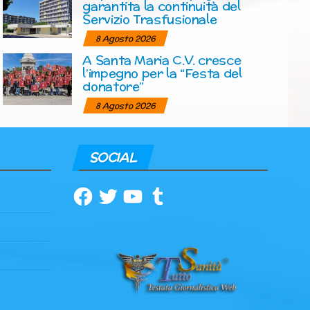
garantita la continuità del
Servizio Trasfusionale
8 Agosto 2026
A Santa Maria C.V. cresce
l’impegno per la “Festa del
donatore”
8 Agosto 2026
SOCIAL
Facebook
Twitter
YouTube
Tumblr