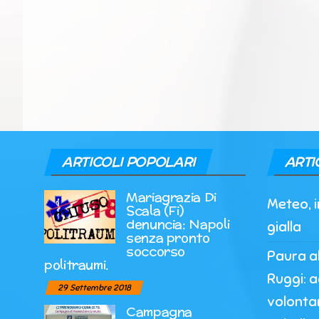
ARTICOLI POPOLARI
ARTI
Mariagrazia Di
Meteo, 
Scala (Fi)
denuncia: Napoli
gialla
senza pronto
soccorso
Paura a
politraumi.
Ruggi: a
29 Settembre 2018
volonta
Campagna