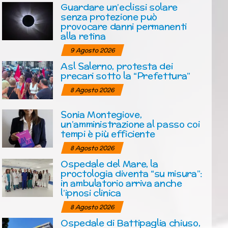
Guardare un’eclissi solare
senza protezione può
provocare danni permanenti
alla retina
9 Agosto 2026
Asl Salerno, protesta dei
precari sotto la “Prefettura”
8 Agosto 2026
Sonia Montegiove,
un’amministrazione al passo coi
tempi è più efficiente
8 Agosto 2026
Ospedale del Mare, la
proctologia diventa “su misura”:
in ambulatorio arriva anche
l’ipnosi clinica
8 Agosto 2026
Ospedale di Battipaglia chiuso,