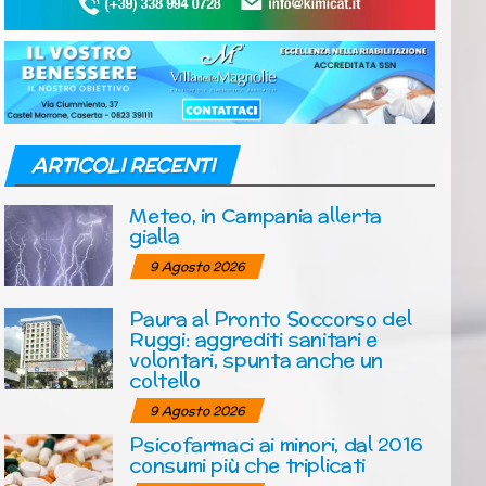
ARTICOLI RECENTI
Meteo, in Campania allerta
gialla
9 Agosto 2026
Paura al Pronto Soccorso del
Ruggi: aggrediti sanitari e
volontari, spunta anche un
coltello
9 Agosto 2026
Psicofarmaci ai minori, dal 2016
consumi più che triplicati