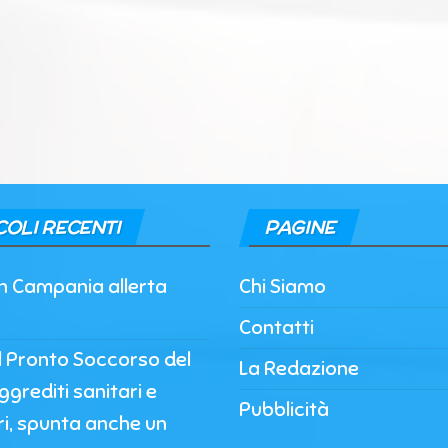
COLI RECENTI
PAGINE
in Campania allerta
Chi Siamo
Contatti
l Pronto Soccorso del
La Redazione
ggrediti sanitari e
Pubblicità
ri, spunta anche un