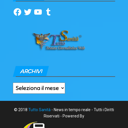
Facebook
Twitter
YouTube
Tumblr
ARCHIVI
Archivi
© 2018
Tutto Sanità
- News in tempo reale - Tutti i Diritti
Riservati - Powered By