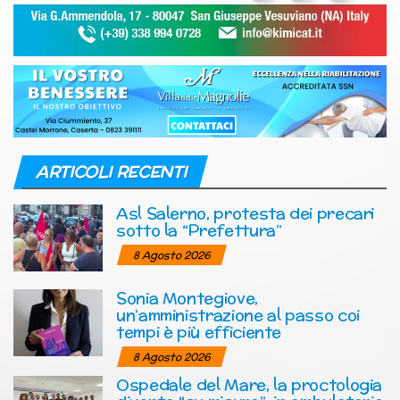
ARTICOLI RECENTI
Asl Salerno, protesta dei precari
sotto la “Prefettura”
8 Agosto 2026
Sonia Montegiove,
un’amministrazione al passo coi
tempi è più efficiente
8 Agosto 2026
Ospedale del Mare, la proctologia