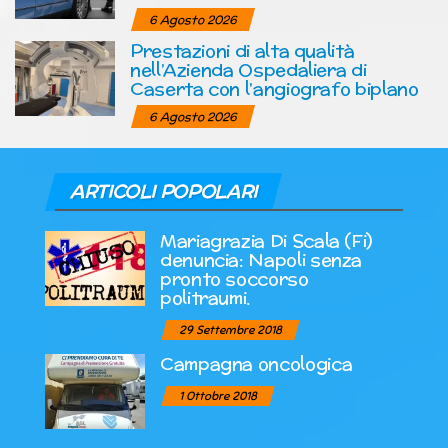
6 Agosto 2026
Prestazioni di alta qualità
nell’Azienda Ospedaliera di
Caserta con l’angiografo biplano
6 Agosto 2026
ARTICOLI POPOLARI
Mariagrazia Di Scala (Fi)
denuncia: Napoli senza
pronto soccorso
politraumi.
29 Settembre 2018
Campagna oncologica
1 Ottobre 2018