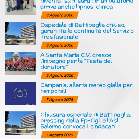
diventa “su misura”: in ambulatorio
arriva anche l’ipnosi clinica
8 Agosto 2026
Ospedale di Battipaglia chiuso,
garantita la continuità del Servizio
Trasfusionale
8 Agosto 2026
A Santa Maria C.V. cresce
l’impegno per la “Festa del
donatore”
8 Agosto 2026
Campania, allerta meteo gialla per
temporali
7 Agosto 2026
Chiusura ospedale di Battipaglia,
pressing della Fp-Cgil e l’Asl
Salerno convoca I sindacati
7 Agosto 2026