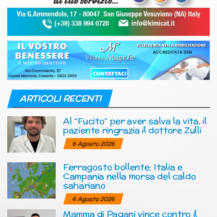
ARTICOLI RECENTI
Al “Fucito” per aver salva la vita, il
paziente ringrazia il dottore Zulli
6 Agosto 2026
Ferragosto bollente: Italia e
Campania nella morsa del caldo
sahariano
6 Agosto 2026
Mamma di Pagani vince contro il