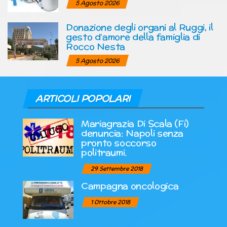
5 Agosto 2026
Donazione degli organi al Ruggi, il
gesto d’amore della famiglia di
Rocco Nesta
5 Agosto 2026
ARTICOLI POPOLARI
Mariagrazia Di Scala (Fi)
denuncia: Napoli senza
pronto soccorso
politraumi.
29 Settembre 2018
Campagna oncologica
1 Ottobre 2018