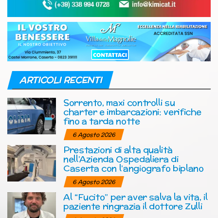
ARTICOLI RECENTI
Sorrento, maxi controlli su
charter e imbarcazioni: verifiche
fino a tarda notte
6 Agosto 2026
Prestazioni di alta qualità
nell’Azienda Ospedaliera di
Caserta con l’angiografo biplano
6 Agosto 2026
Al “Fucito” per aver salva la vita, il
paziente ringrazia il dottore Zulli