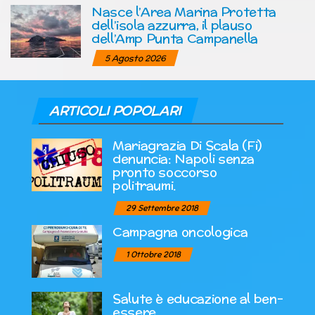
Nasce l’Area Marina Protetta
dell’isola azzurra, il plauso
dell’Amp Punta Campanella
5 Agosto 2026
ARTICOLI POPOLARI
Mariagrazia Di Scala (Fi)
denuncia: Napoli senza
pronto soccorso
politraumi.
29 Settembre 2018
Campagna oncologica
1 Ottobre 2018
Salute è educazione al ben-
essere.