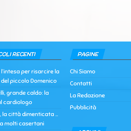
COLI RECENTI
PAGINE
l’intesa per risarcire la
Chi Siamo
a del piccolo Domenico
Contatti
li, grande caldo: la
La Redazione
l cardiologo
Pubblicità
 la città dimenticata …
a molti casertani