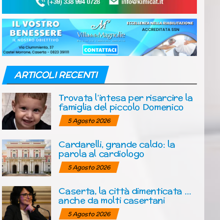
ARTICOLI RECENTI
Trovata l’intesa per risarcire la
famiglia del piccolo Domenico
5 Agosto 2026
Cardarelli, grande caldo: la
parola al cardiologo
5 Agosto 2026
Caserta, la città dimenticata …
anche da molti casertani
5 Agosto 2026