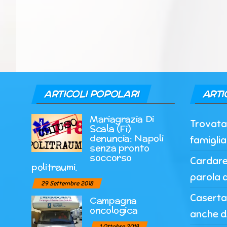
ARTICOLI POPOLARI
ARTI
Mariagrazia Di
Trovata 
Scala (Fi)
denuncia: Napoli
famigli
senza pronto
soccorso
Cardarel
politraumi.
parola a
29 Settembre 2018
Caserta,
Campagna
oncologica
anche d
1 Ottobre 2018