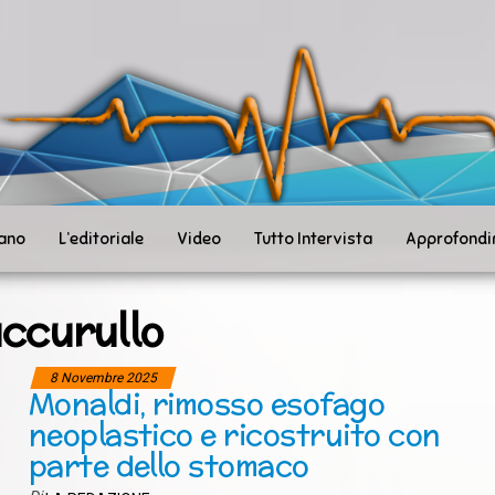
ità
toSanità
ws
mpo
le
iano
L’editoriale
Video
Tutto Intervista
Approfondi
ccurullo
8 Novembre 2025
Monaldi, rimosso esofago
neoplastico e ricostruito con
parte dello stomaco